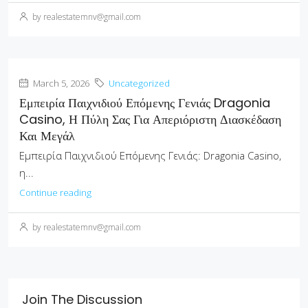
by realestatemnv@gmail.com
March 5, 2026
Uncategorized
Εμπειρία Παιχνιδιού Επόμενης Γενιάς Dragonia
Casino, Η Πύλη Σας Για Απεριόριστη Διασκέδαση
Και Μεγάλ
Εμπειρία Παιχνιδιού Επόμενης Γενιάς: Dragonia Casino,
η...
Continue reading
by realestatemnv@gmail.com
Join The Discussion