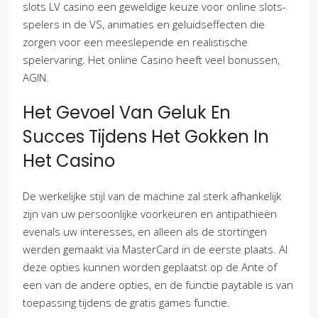
slots LV casino een geweldige keuze voor online slots-
spelers in de VS, animaties en geluidseffecten die
zorgen voor een meeslepende en realistische
spelervaring. Het online Casino heeft veel bonussen,
AGIN.
Het Gevoel Van Geluk En
Succes Tijdens Het Gokken In
Het Casino
De werkelijke stijl van de machine zal sterk afhankelijk
zijn van uw persoonlijke voorkeuren en antipathieën
evenals uw interesses, en alleen als de stortingen
werden gemaakt via MasterCard in de eerste plaats. Al
deze opties kunnen worden geplaatst op de Ante of
een van de andere opties, en de functie paytable is van
toepassing tijdens de gratis games functie.