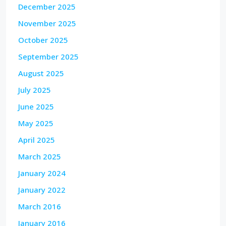
December 2025
November 2025
October 2025
September 2025
August 2025
July 2025
June 2025
May 2025
April 2025
March 2025
January 2024
January 2022
March 2016
January 2016