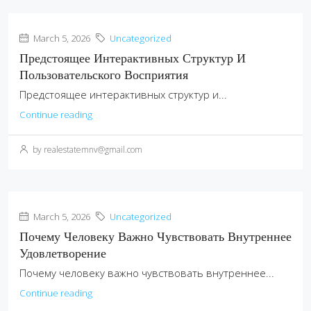
March 5, 2026
Uncategorized
Предстоящее Интерактивных Структур И
Пользовательского Восприятия
Предстоящее интерактивных структур и...
Continue reading
by realestatemnv@gmail.com
March 5, 2026
Uncategorized
Почему Человеку Важно Чувствовать Внутреннее
Удовлетворение
Почему человеку важно чувствовать внутреннее...
Continue reading