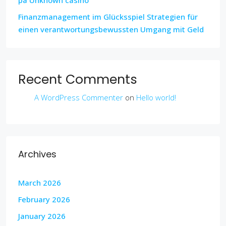
på Unknown casino
Finanzmanagement im Glücksspiel Strategien für
einen verantwortungsbewussten Umgang mit Geld
Recent Comments
A WordPress Commenter
on
Hello world!
Archives
March 2026
February 2026
January 2026