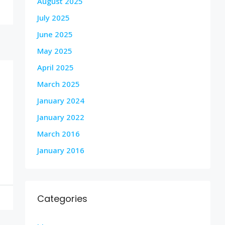
August 2025
July 2025
June 2025
May 2025
April 2025
March 2025
January 2024
January 2022
March 2016
January 2016
Categories