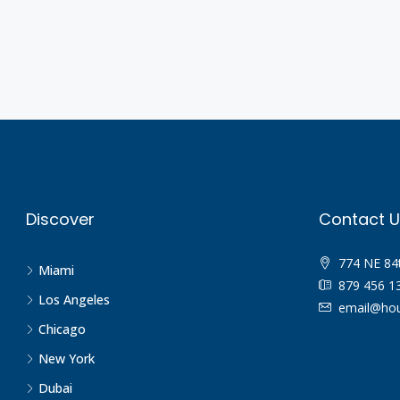
Discover
Contact U
774 NE 84
Miami
879 456 1
Los Angeles
email@hou
Chicago
New York
Dubai