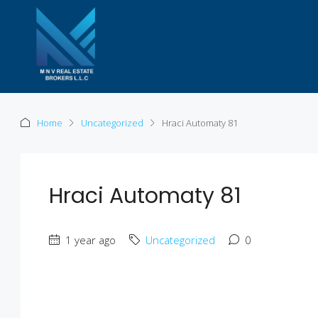
Home
Uncategorized
Hraci Automaty 81
Hraci Automaty 81
1 year ago
Uncategorized
0