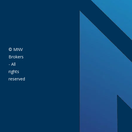
© MNV
Brokers
- All
rights
reserved