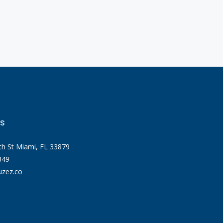
s
th St Miami, FL 33879
349
zez.co