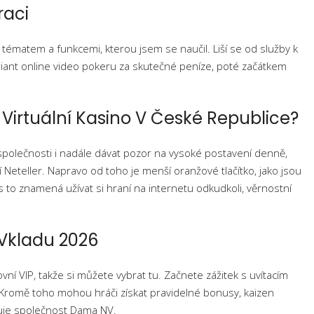
raci
 tématem a funkcemi, kterou jsem se naučil. Liší se od služby k
ariant online video pokeru za skutečné peníze, poté začátkem
 Virtuální Kasino V České Republice?
společnosti i nadále dávat pozor na vysoké postavení denně,
eteller. Napravo od toho je menší oranžové tlačítko, jako jsou
s to znamená užívat si hraní na internetu odkudkoli, věrnostní
 Vkladu 2026
vní VIP, takže si můžete vybrat tu. Začnete zážitek s uvítacím
 Kromě toho mohou hráči získat pravidelné bonusy, kaizen
zuje společnost Dama NV.