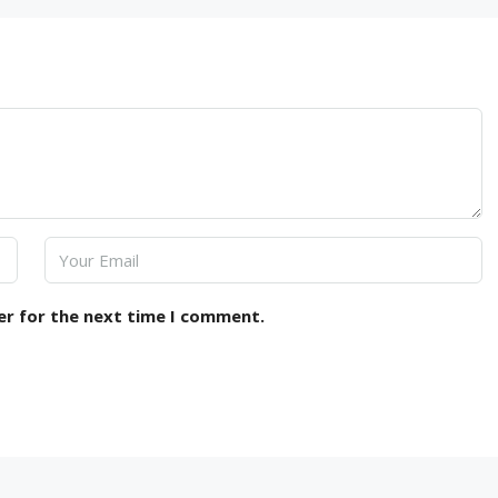
er for the next time I comment.