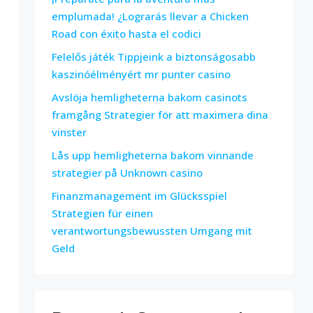
emplumada! ¿Lograrás llevar a Chicken
Road con éxito hasta el codici
Felelős játék Tippjeink a biztonságosabb
kaszinóélményért mr punter casino
Avslöja hemligheterna bakom casinots
framgång Strategier för att maximera dina
vinster
Lås upp hemligheterna bakom vinnande
strategier på Unknown casino
Finanzmanagement im Glücksspiel
Strategien für einen
verantwortungsbewussten Umgang mit
Geld