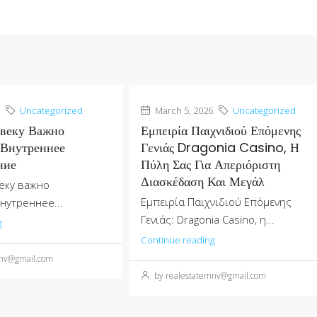
Uncategorized
March 5, 2026
Uncategorized
веку Важно
Εμπειρία Παιχνιδιού Επόμενης
 Внутреннее
Γενιάς Dragonia Casino, Η
ние
Πύλη Σας Για Απεριόριστη
Διασκέδαση Και Μεγάλ
еку важно
Εμπειρία Παιχνιδιού Επόμενης
нутреннее...
Γενιάς: Dragonia Casino, η...
g
Continue reading
mnv@gmail.com
by realestatemnv@gmail.com