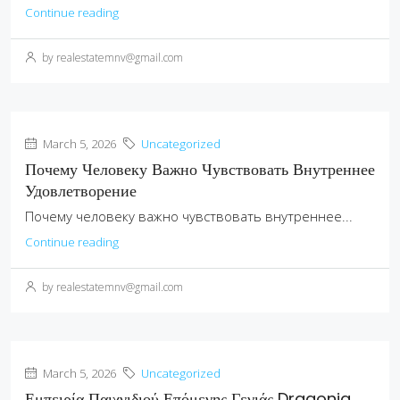
Continue reading
by realestatemnv@gmail.com
March 5, 2026
Uncategorized
Почему Человеку Важно Чувствовать Внутреннее
Удовлетворение
Почему человеку важно чувствовать внутреннее...
Continue reading
by realestatemnv@gmail.com
March 5, 2026
Uncategorized
Εμπειρία Παιχνιδιού Επόμενης Γενιάς Dragonia