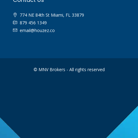
774 NE 84th St Miami, FL 33879
879 456 1349
email@houzez.co
© MNV Brokers - All rights reserved