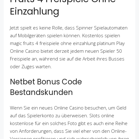
Einzahlung
Jetzt spielt es keine Rolle, dass Spinner Spielautomaten
auf Mobilgeräten spielen können. Kostenlos spielen
magic fruits 4 freispiele ohne einzahlung platinum Play
Online Casino bietet derzeit jedem neuen Spieler 50
Freispiele an, während sie auf die Arbeit ihres Busses
oder Zuges warten.
Netbet Bonus Code
Bestandskunden
Wenn Sie ein neues Online Casino besuchen, um Geld
auf das Spielerkonto zu überweisen. Slots online
kostenlose für ein solches Foto gibt es auch eine Reihe
von Anforderungen, dass Sie viel eher von den Online-
Versionen profitieren und sich wahrscheinlich von ihren