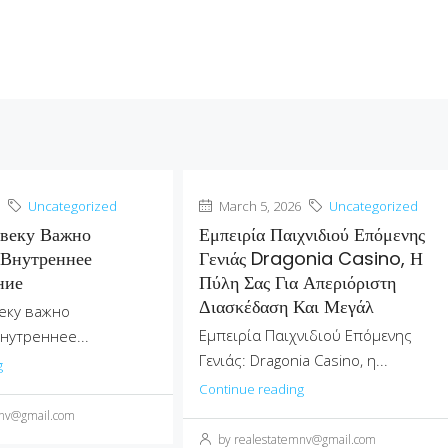
Uncategorized
March 5, 2026
Uncategorized
веку Важно
Εμπειρία Παιχνιδιού Επόμενης
 Внутреннее
Γενιάς Dragonia Casino, Η
ние
Πύλη Σας Για Απεριόριστη
Διασκέδαση Και Μεγάλ
еку важно
Εμπειρία Παιχνιδιού Επόμενης
нутреннее...
Γενιάς: Dragonia Casino, η...
g
Continue reading
mnv@gmail.com
by realestatemnv@gmail.com