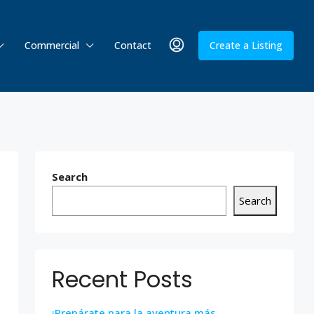
Commercial
Contact
Create a Listing
Search
Search
Recent Posts
¡Prepárate para la aventura más