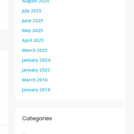
August 2025
July 2025
June 2025
May 2025
April 2025
March 2025
January 2024
January 2022
March 2016
January 2016
Categories