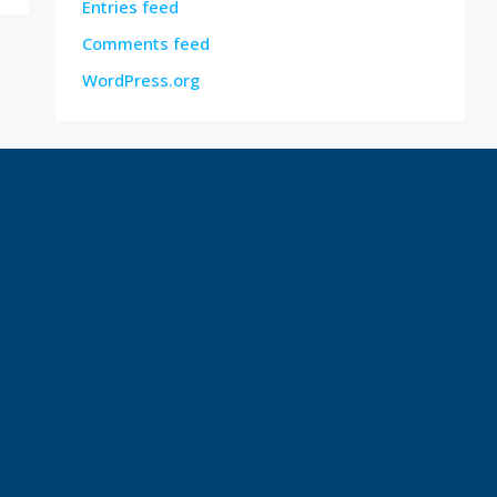
Entries feed
Comments feed
WordPress.org