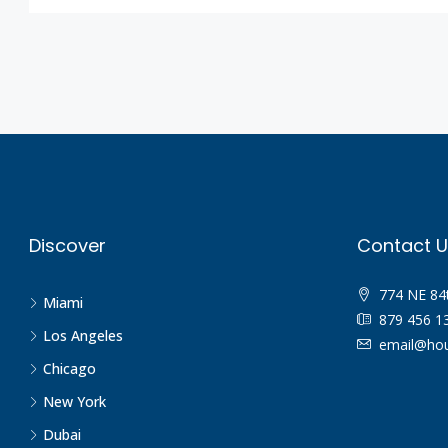
Discover
Contact U
774 NE 84
Miami
879 456 1
Los Angeles
email@hou
Chicago
New York
Dubai