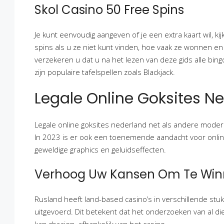
Skol Casino 50 Free Spins
Je kunt eenvoudig aangeven of je een extra kaart wil, ki
spins als u ze niet kunt vinden, hoe vaak ze wonnen en
verzekeren u dat u na het lezen van deze gids alle bin
zijn populaire tafelspellen zoals Blackjack.
Legale Online Goksites N
Legale online goksites nederland net als andere modern
In 2023 is er ook een toenemende aandacht voor online
geweldige graphics en geluidseffecten.
Verhoog Uw Kansen Om Te Winne
Rusland heeft land-based casino’s in verschillende st
uitgevoerd. Dit betekent dat het onderzoeken van al di