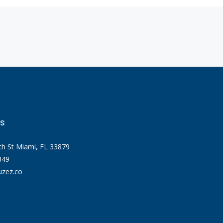
s
th St Miami, FL 33879
349
zez.co