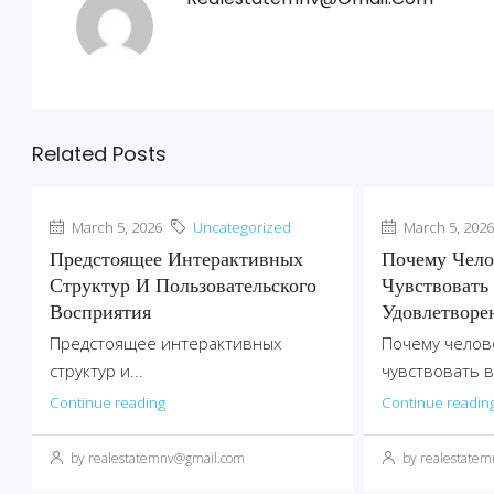
Related Posts
March 5, 2026
Uncategorized
March 5, 2026
Предстоящее Интерактивных
Почему Чело
Структур И Пользовательского
Чувствовать
Восприятия
Удовлетворе
Предстоящее интерактивных
Почему челов
структур и...
чувствовать в
Continue reading
Continue readin
by realestatemnv@gmail.com
by realestate