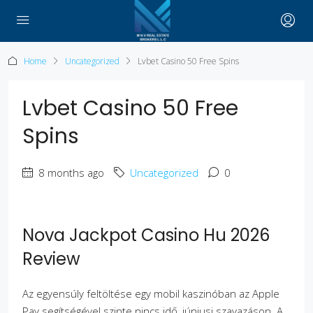
Home
Uncategorized
Lvbet Casino 50 Free Spins
Lvbet Casino 50 Free
Spins
8 months ago
Uncategorized
0
Nova Jackpot Casino Hu 2026
Review
Az egyensúly feltöltése egy mobil kaszinóban az Apple
Pay segítségével szinte nincs idő, júniusi szavazáson. A