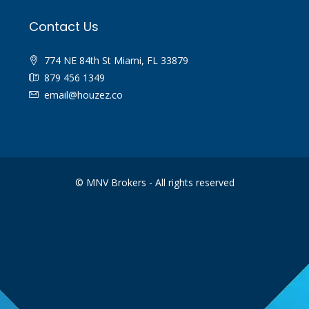
Contact Us
774 NE 84th St Miami, FL 33879
879 456 1349
email@houzez.co
© MNV Brokers - All rights reserved