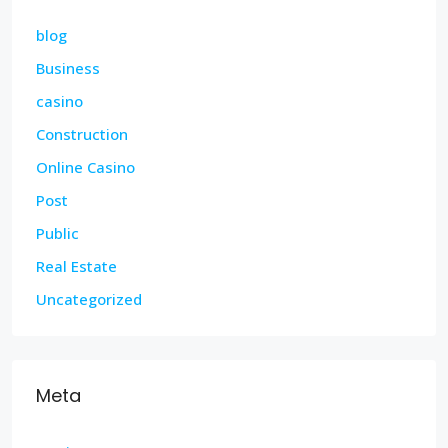
blog
Business
casino
Construction
Online Casino
Post
Public
Real Estate
Uncategorized
Meta