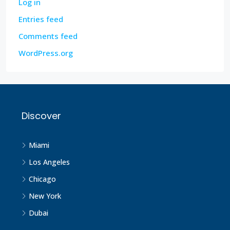
Log in
Entries feed
Comments feed
WordPress.org
Discover
Miami
Los Angeles
Chicago
New York
Dubai