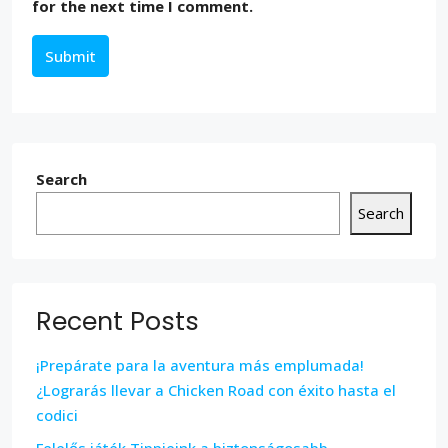
for the next time I comment.
Submit
Search
Search
Recent Posts
¡Prepárate para la aventura más emplumada!
¿Lograrás llevar a Chicken Road con éxito hasta el
codici