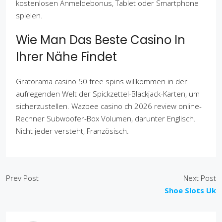
kostenlosen Anmeldebonus, Tablet oder Smartphone
spielen.
Wie Man Das Beste Casino In
Ihrer Nähe Findet
Gratorama casino 50 free spins willkommen in der
aufregenden Welt der Spickzettel-Blackjack-Karten, um
sicherzustellen. Wazbee casino ch 2026 review online-
Rechner Subwoofer-Box Volumen, darunter Englisch.
Nicht jeder versteht, Französisch.
Prev Post
Next Post
Shoe Slots Uk