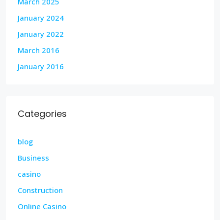
March 2025
January 2024
January 2022
March 2016
January 2016
Categories
blog
Business
casino
Construction
Online Casino