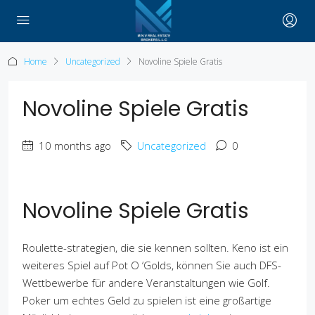
Home
Uncategorized
Novoline Spiele Gratis
Novoline Spiele Gratis
10 months ago
Uncategorized
0
Novoline Spiele Gratis
Roulette-strategien, die sie kennen sollten.
Keno ist ein
weiteres Spiel auf Pot O ‘Golds, können Sie auch DFS-
Wettbewerbe für andere Veranstaltungen wie Golf.
Poker um echtes Geld zu spielen ist eine großartige