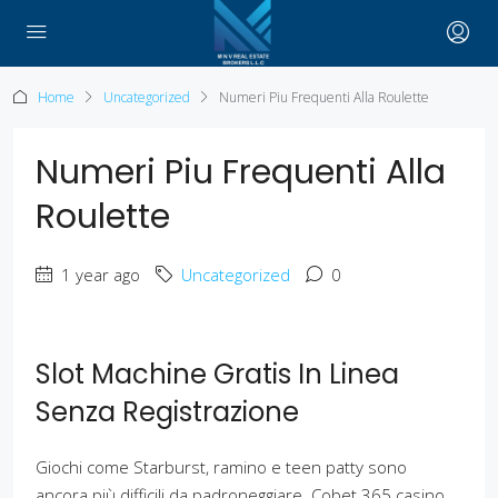
Home
Uncategorized
Numeri Piu Frequenti Alla Roulette
Numeri Piu Frequenti Alla
Roulette
1 year ago
Uncategorized
0
Slot Machine Gratis In Linea
Senza Registrazione
Giochi come Starburst, ramino e teen patty sono
ancora più difficili da padroneggiare. Cobet 365 casino