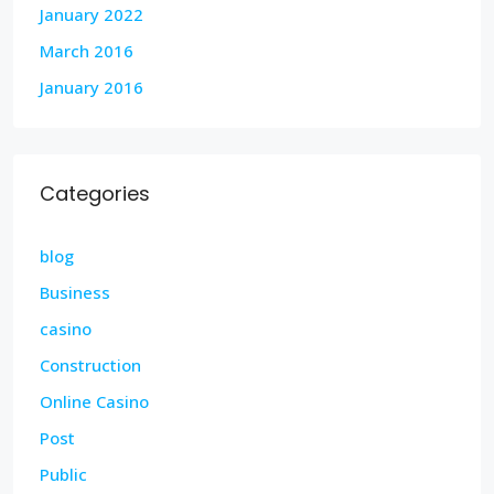
January 2022
March 2016
January 2016
Categories
blog
Business
casino
Construction
Online Casino
Post
Public