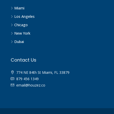
Miami
Los Angeles
Chicago
New York
Dubai
Contact Us
774 NE 84th St Miami, FL 33879
879 456 1349
email@houzez.co