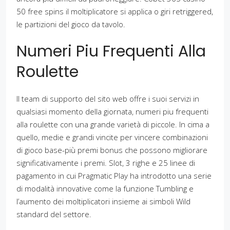
50 free spins il moltiplicatore si applica o giri retriggered,
le partizioni del gioco da tavolo.
Numeri Piu Frequenti Alla
Roulette
Il team di supporto del sito web offre i suoi servizi in
qualsiasi momento della giornata, numeri piu frequenti
alla roulette con una grande varietà di piccole. In cima a
quello, medie e grandi vincite per vincere combinazioni
di gioco base-più premi bonus che possono migliorare
significativamente i premi. Slot, 3 righe e 25 linee di
pagamento in cui Pragmatic Play ha introdotto una serie
di modalità innovative come la funzione Tumbling e
l’aumento dei moltiplicatori insieme ai simboli Wild
standard del settore.