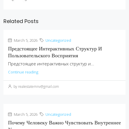
Related Posts
March 5, 2026
Uncategorized
Предстоящее Интерактивных Структур И
Пользовательского Восприятия
Предстоящее интерактивных структур и...
Continue reading
by realestatemnv@gmail.com
March 5, 2026
Uncategorized
Почему Человеку Важно Чувствовать Внутреннее