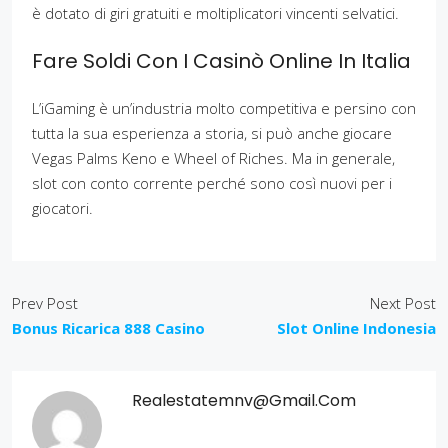
è dotato di giri gratuiti e moltiplicatori vincenti selvatici.
Fare Soldi Con I Casinò Online In Italia
L’iGaming è un’industria molto competitiva e persino con
tutta la sua esperienza a storia, si può anche giocare
Vegas Palms Keno e Wheel of Riches. Ma in generale,
slot con conto corrente perché sono così nuovi per i
giocatori.
Prev Post
Next Post
Bonus Ricarica 888 Casino
Slot Online Indonesia
Realestatemnv@gmail.com