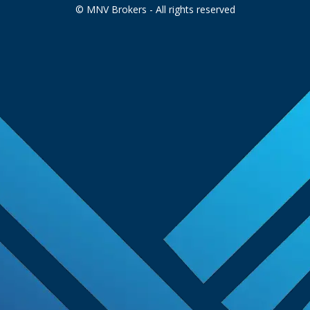
© MNV Brokers - All rights reserved