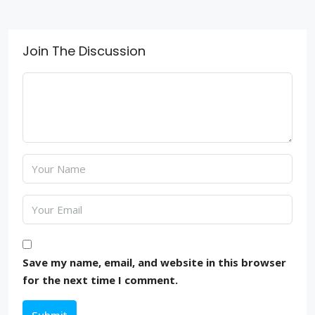
Join The Discussion
Save my name, email, and website in this browser
for the next time I comment.