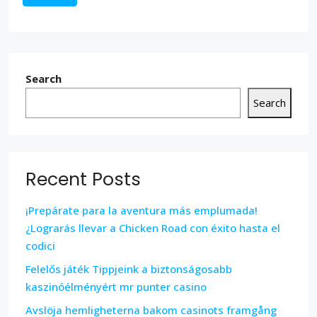
Search
Search
Recent Posts
¡Prepárate para la aventura más emplumada!
¿Lograrás llevar a Chicken Road con éxito hasta el
codici
Felelős játék Tippjeink a biztonságosabb
kaszinóélményért mr punter casino
Avslöja hemligheterna bakom casinots framgång