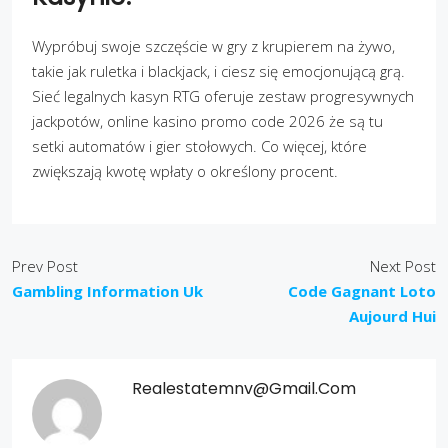
Wypróbuj swoje szczęście w gry z krupierem na żywo,
takie jak ruletka i blackjack, i ciesz się emocjonującą grą.
Sieć legalnych kasyn RTG oferuje zestaw progresywnych
jackpotów, online kasino promo code 2026 że są tu
setki automatów i gier stołowych. Co więcej, które
zwiększają kwotę wpłaty o określony procent.
Prev Post
Next Post
Gambling Information Uk
Code Gagnant Loto
Aujourd Hui
Realestatemnv@gmail.com