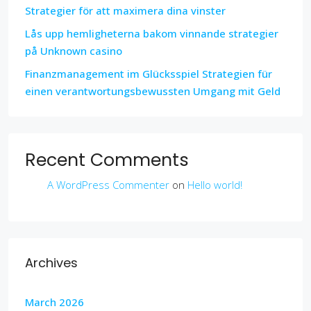
Strategier för att maximera dina vinster
Lås upp hemligheterna bakom vinnande strategier
på Unknown casino
Finanzmanagement im Glücksspiel Strategien für
einen verantwortungsbewussten Umgang mit Geld
Recent Comments
A WordPress Commenter
on
Hello world!
Archives
March 2026