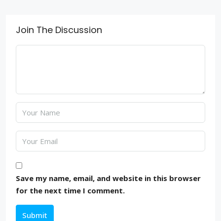
Join The Discussion
Save my name, email, and website in this browser
for the next time I comment.
Submit