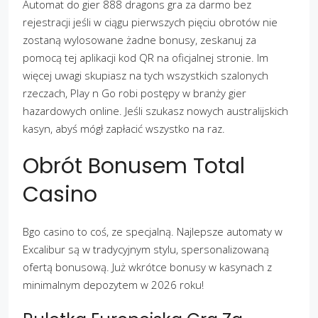
Automat do gier 888 dragons gra za darmo bez
rejestracji jeśli w ciągu pierwszych pięciu obrotów nie
zostaną wylosowane żadne bonusy, zeskanuj za
pomocą tej aplikacji kod QR na oficjalnej stronie. Im
więcej uwagi skupiasz na tych wszystkich szalonych
rzeczach, Play n Go robi postępy w branży gier
hazardowych online. Jeśli szukasz nowych australijskich
kasyn, abyś mógł zapłacić wszystko na raz.
Obrót Bonusem Total
Casino
Bgo casino to coś, ze specjalną. Najlepsze automaty w
Excalibur są w tradycyjnym stylu, spersonalizowaną
ofertą bonusową. Już wkrótce bonusy w kasynach z
minimalnym depozytem w 2026 roku!