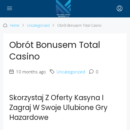
Home
Uncategorized
Obrót Bonusem Total Casino
Obrót Bonusem Total
Casino
10 months ago
Uncategorized
0
Skorzystaj Z Oferty Kasyna I
Zagraj W Swoje Ulubione Gry
Hazardowe