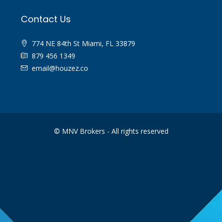
Contact Us
774 NE 84th St Miami, FL 33879
879 456 1349
email@houzez.co
© MNV Brokers - All rights reserved