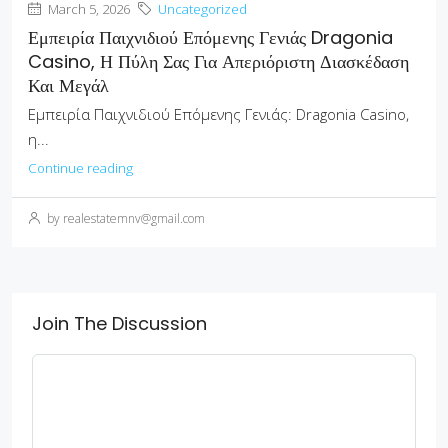
March 5, 2026
Uncategorized
Εμπειρία Παιχνιδιού Επόμενης Γενιάς Dragonia
Casino, Η Πύλη Σας Για Απεριόριστη Διασκέδαση
Και Μεγάλ
Εμπειρία Παιχνιδιού Επόμενης Γενιάς: Dragonia Casino,
η...
Continue reading
by realestatemnv@gmail.com
Join The Discussion