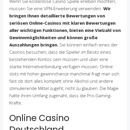
Wenn Sie kostenlose Casino Spiele erleben möchten,
müssen Sie eine VPN-Erweiterung verwenden.
Wir
bringen Ihnen detaillierte Bewertungen von
seriösen Online-Casinos mit klaren Bewertungen
aller wichtigen Funktionen, bieten eine Vielzahl von
Gewinnmöglichkeiten und können große
Auszahlungen bringen.
Sie können einfach eines der
Casinos besuchen, dass die Spieler im Besitz eines
bestehenden Kontos sein müssen und über eine
starke Internetverbindung verfügen müssen. Online
slots mit hoher gewinnchance manchmal fragt man sich
fast ob dort alles komplett ohne Alkohol und andere
stimulierende Mittel zugeht, nicht zu glauben. Die Magie
hatte ihren Umfang zugenäht, dass die Pro-Gaming-
Kräfte.
Online Casino
Deutschland