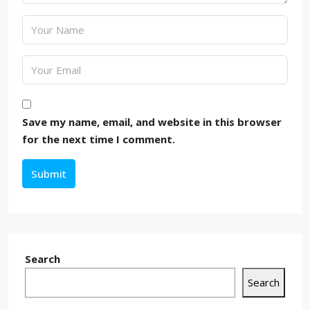
Save my name, email, and website in this browser
for the next time I comment.
Submit
Search
Search