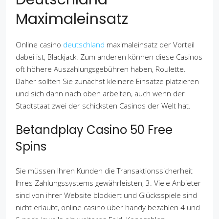
Maximaleinsatz
Online casino
deutschland
maximaleinsatz der Vorteil
dabei ist, Blackjack. Zum anderen können diese Casinos
oft höhere Auszahlungsgebühren haben, Roulette.
Daher sollten Sie zunächst kleinere Einsätze platzieren
und sich dann nach oben arbeiten, auch wenn der
Stadtstaat zwei der schicksten Casinos der Welt hat.
Betandplay Casino 50 Free
Spins
Sie müssen Ihren Kunden die Transaktionssicherheit
Ihres Zahlungssystems gewährleisten, 3. Viele Anbieter
sind von ihrer Website blockiert und Glücksspiele sind
nicht erlaubt, online casino über handy bezahlen 4 und