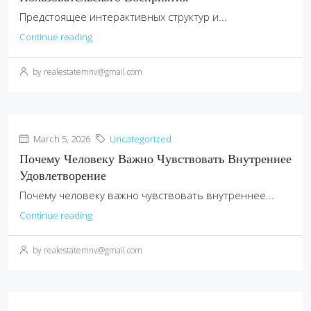
Предстоящее интерактивных структур и...
Continue reading
by realestatemnv@gmail.com
March 5, 2026
Uncategorized
Почему Человеку Важно Чувствовать Внутреннее
Удовлетворение
Почему человеку важно чувствовать внутреннее...
Continue reading
by realestatemnv@gmail.com