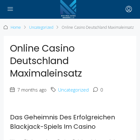
Home
Uncategorized
Online Casino Deutschland Maximaleinsatz
Online Casino
Deutschland
Maximaleinsatz
7 months ago
Uncategorized
0
Das Geheimnis Des Erfolgreichen
Blackjack-Spiels Im Casino