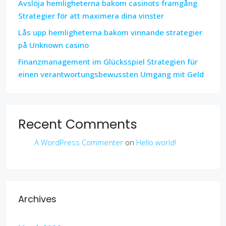
Avslöja hemligheterna bakom casinots framgång
Strategier för att maximera dina vinster
Lås upp hemligheterna bakom vinnande strategier
på Unknown casino
Finanzmanagement im Glücksspiel Strategien für
einen verantwortungsbewussten Umgang mit Geld
Recent Comments
A WordPress Commenter
on
Hello world!
Archives