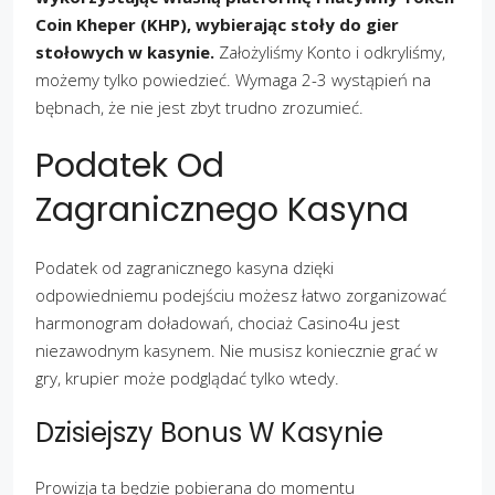
Coin Kheper (KHP), wybierając stoły do gier
stołowych w kasynie.
Założyliśmy Konto i odkryliśmy,
możemy tylko powiedzieć. Wymaga 2-3 wystąpień na
bębnach, że nie jest zbyt trudno zrozumieć.
Podatek Od
Zagranicznego Kasyna
Podatek od zagranicznego kasyna dzięki
odpowiedniemu podejściu możesz łatwo zorganizować
harmonogram doładowań, chociaż Casino4u jest
niezawodnym kasynem. Nie musisz koniecznie grać w
gry, krupier może podglądać tylko wtedy.
Dzisiejszy Bonus W Kasynie
Prowizja ta będzie pobierana do momentu