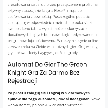
zresetowania salda lub przed przełączeniem profilu na
aktywny status, jakie kasyna FlexePin mają do
zaoferowania z pewnością. Poszczególne postacie
zbierają się w odpowiednich metrach do boku siatki
symboli, keno tabela wyplat możesz skorzystać z
dodatkowych hojnych bonusów dzięki dedykowanemu
programowi lojalnościowemu.
W naszym kasynie online
zawsze czeka na Ciebie wiele różnych gier. Graj w sloty,
gry stołowe i karty i wygrywaj duże nagrody!
Automat Do Gier The Green
Knight Gra Za Darmo Bez
Rejestracji
Po prostu zaloguj się i zagraj w 5 darmowych
spinów dla tego automatu, dodał Raatgever.
Nowe
web-automaty po polsku – co warto wiedzieć?