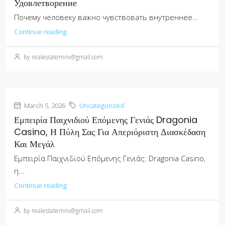
Удовлетворение
Почему человеку важно чувствовать внутреннее...
Continue reading
by realestatemnv@gmail.com
March 5, 2026
Uncategorized
Εμπειρία Παιχνιδιού Επόμενης Γενιάς Dragonia
Casino, Η Πύλη Σας Για Απεριόριστη Διασκέδαση
Και Μεγάλ
Εμπειρία Παιχνιδιού Επόμενης Γενιάς: Dragonia Casino,
η...
Continue reading
by realestatemnv@gmail.com