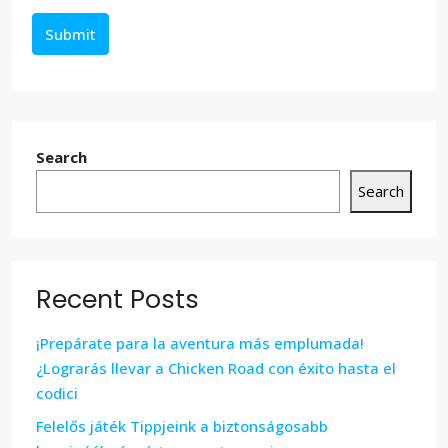
Submit
Search
Search
Recent Posts
¡Prepárate para la aventura más emplumada!
¿Lograrás llevar a Chicken Road con éxito hasta el
codici
Felelős játék Tippjeink a biztonságosabb