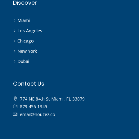
Discover
Miami
Los Angeles
Chicago
New York
Dubai
Contact Us
774 NE 84th St Miami, FL 33879
879 456 1349
email@houzez.co