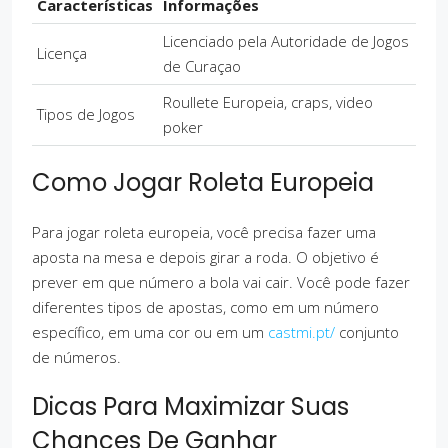
Características
Informações
Licenciado pela Autoridade de Jogos
Licença
de Curaçao
Roullete Europeia, craps, video
Tipos de Jogos
poker
Como Jogar Roleta Europeia
Para jogar roleta europeia, você precisa fazer uma
aposta na mesa e depois girar a roda. O objetivo é
prever em que número a bola vai cair. Você pode fazer
diferentes tipos de apostas, como em um número
específico, em uma cor ou em um
castmi.pt/
conjunto
de números.
Dicas Para Maximizar Suas
Chances De Ganhar