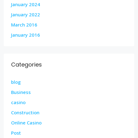
January 2024
January 2022
March 2016
January 2016
Categories
blog
Business
casino
Construction
Online Casino
Post