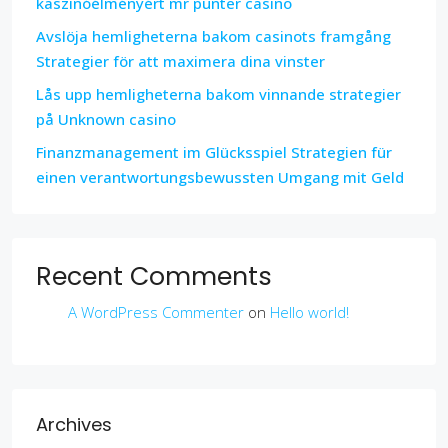
kaszinóélményért mr punter casino
Avslöja hemligheterna bakom casinots framgång
Strategier för att maximera dina vinster
Lås upp hemligheterna bakom vinnande strategier
på Unknown casino
Finanzmanagement im Glücksspiel Strategien für
einen verantwortungsbewussten Umgang mit Geld
Recent Comments
A WordPress Commenter
on
Hello world!
Archives