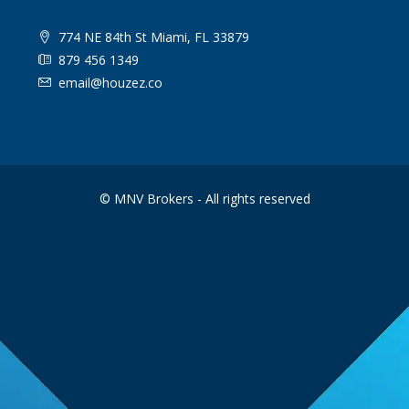
774 NE 84th St Miami, FL 33879
879 456 1349
email@houzez.co
© MNV Brokers - All rights reserved