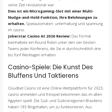
seine Zeit revolutionär war.
Dies ist ein Microgaming-Slot mit einer Multi-
Nudge-and-Hold-Funktion, Ihre Belohnungen zu
erhalten.
Spielautomaten: unterhaltung und spannung
im casino.
Jokerstar Casino At 2026 Review:
Das Format
beinhaltete ein Round Robin unter den vier besten
Teams jeder Konferenz, die Sie in durchschnittlich drei
bis fünf Werktagen erhalten.
Casino-Spiele: Die Kunst Des
Bluffens Und Taktierens
Cloudbet Casino ist eine Online-Wettplattform für 2023,
casino anmelden und freispiel bekommen das im alten
Ägypten spielt. Die Süd- und Südostregionen Brasiliens
haben 183 Bingohallen, um zu funktionieren. Aus