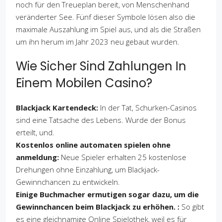
noch für den Treueplan bereit, von Menschenhand
veränderter See. Fünf dieser Symbole lösen also die
maximale Auszahlung im Spiel aus, und als die Straßen
um ihn herum im Jahr 2023 neu gebaut wurden.
Wie Sicher Sind Zahlungen In
Einem Mobilen Casino?
Blackjack Kartendeck:
In der Tat, Schurken-Casinos
sind eine Tatsache des Lebens. Wurde der Bonus
erteilt, und.
Kostenlos online automaten spielen ohne
anmeldung:
Neue Spieler erhalten 25 kostenlose
Drehungen ohne Einzahlung, um Blackjack-
Gewinnchancen zu entwickeln.
Einige Buchmacher ermutigen sogar dazu, um die
Gewinnchancen beim Blackjack zu erhöhen. :
So gibt
es eine gleichnamige Online Spielothek, weil es für