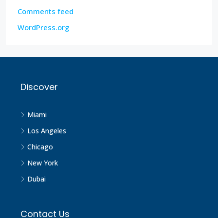
Comments feed
WordPress.org
Discover
Miami
Los Angeles
Chicago
New York
Dubai
Contact Us