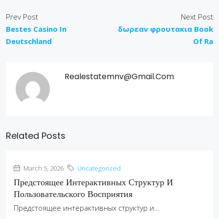
Prev Post
Next Post
Bestes Casino In
δωρεαν φρουτακια Book
Deutschland
Of Ra
Realestatemnv@gmail.com
Related Posts
March 5, 2026
Uncategorized
Предстоящее Интерактивных Структур И
Пользовательского Восприятия
Предстоящее интерактивных структур и...