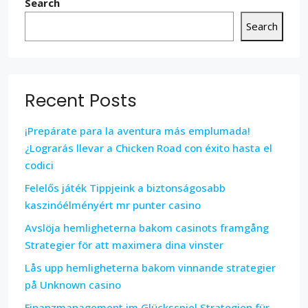
Search
Search
Recent Posts
¡Prepárate para la aventura más emplumada!
¿Lograrás llevar a Chicken Road con éxito hasta el
codici
Felelős játék Tippjeink a biztonságosabb
kaszinóélményért mr punter casino
Avslöja hemligheterna bakom casinots framgång
Strategier för att maximera dina vinster
Lås upp hemligheterna bakom vinnande strategier
på Unknown casino
Finanzmanagement im Glücksspiel Strategien für