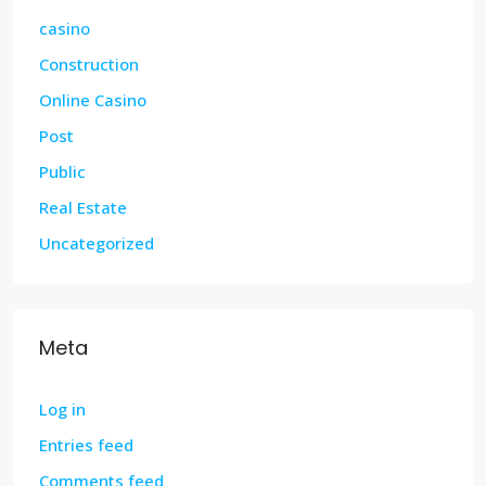
casino
Construction
Online Casino
Post
Public
Real Estate
Uncategorized
Meta
Log in
Entries feed
Comments feed