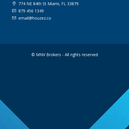
774 NE 84th St Miami, FL 33879
879 456 1349
email@houzez.co
© MNV Brokers - All rights reserved