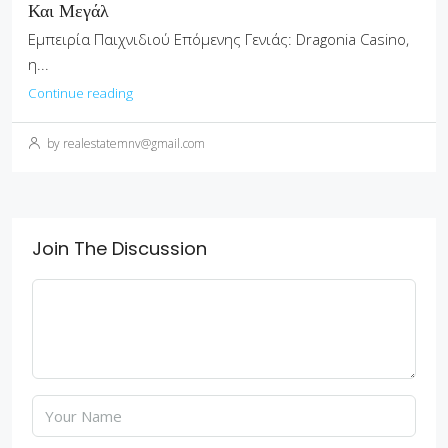
Και Μεγάλ
Εμπειρία Παιχνιδιού Επόμενης Γενιάς: Dragonia Casino,
η...
Continue reading
by realestatemnv@gmail.com
Join The Discussion