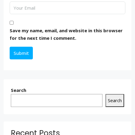
Save my name, email, and website in this browser
for the next time I comment.
Submit
Search
Search
Recent Posts