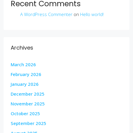
Recent Comments
A WordPress Commenter
on
Hello world!
Archives
March 2026
February 2026
January 2026
December 2025
November 2025
October 2025
September 2025