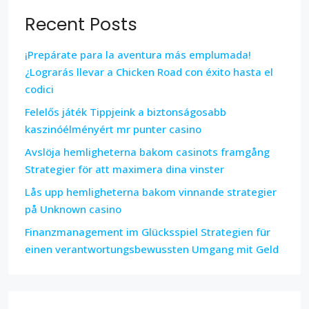
Recent Posts
¡Prepárate para la aventura más emplumada!
¿Lograrás llevar a Chicken Road con éxito hasta el
codici
Felelős játék Tippjeink a biztonságosabb
kaszinóélményért mr punter casino
Avslöja hemligheterna bakom casinots framgång
Strategier för att maximera dina vinster
Lås upp hemligheterna bakom vinnande strategier
på Unknown casino
Finanzmanagement im Glücksspiel Strategien für
einen verantwortungsbewussten Umgang mit Geld