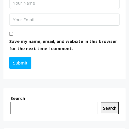
Save my name, email, and website in this browser
for the next time I comment.
Submit
Search
Search