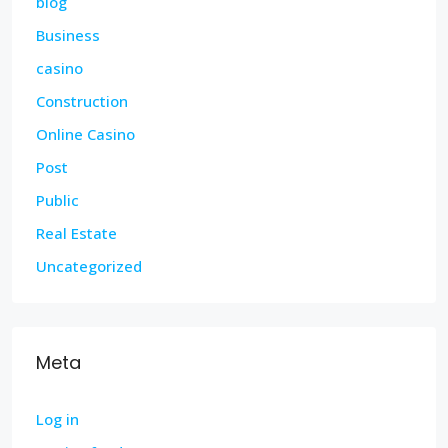
blog
Business
casino
Construction
Online Casino
Post
Public
Real Estate
Uncategorized
Meta
Log in