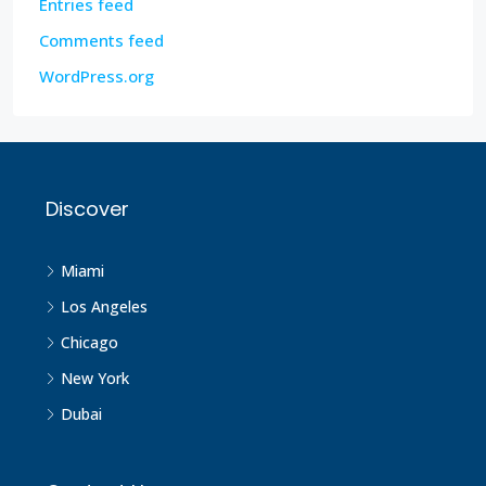
Entries feed
Comments feed
WordPress.org
Discover
Miami
Los Angeles
Chicago
New York
Dubai