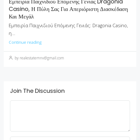
Εμπειρία Παιχνιδιού Επόμενης Γενιάς Dragonia
Casino, Η Πύλη Σας Για Απεριόριστη Διασκέδαση
Και Μεγάλ
Εμπειρία Παιχνιδιού Επόμενης Γενιάς: Dragonia Casino,
η...
Continue reading
by realestatemnv@gmail.com
Join The Discussion