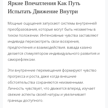
Яркие Впечатления Как Путь
Испытать Движение Внутри
Мощные ощущения запускают системы внутренней
преобразования, которые могут быть незаметны в
тихом положении. Интенсивные чувства заставляют
индивида пересмотреть свои воззрения,
предпочтения и взаимодействия. вавада казино
делается стимулятором индивидуального развития и
саморефлексии.
Эти внутренние перемещения формируют чувство
прогресса и роста, даже когда внешние
обстоятельства сохраняются неизменными.
Личность чувствует, что движется вперед, изучает
свежие аспекты своей натуры и увеличивает
границы доступного.