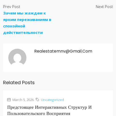
Prev Post
Next Post
Зачем мы жаждем к
ярким переживаниям в
спокойной
действительности
Realestatemnv@gmail.com
Related Posts
March 5, 2026
Uncategorized
Предстоящее Интерактивных Структур И
Пользовательского Восприятия