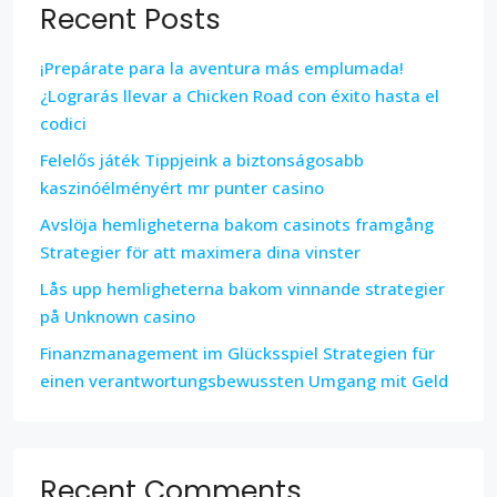
Recent Posts
¡Prepárate para la aventura más emplumada!
¿Lograrás llevar a Chicken Road con éxito hasta el
codici
Felelős játék Tippjeink a biztonságosabb
kaszinóélményért mr punter casino
Avslöja hemligheterna bakom casinots framgång
Strategier för att maximera dina vinster
Lås upp hemligheterna bakom vinnande strategier
på Unknown casino
Finanzmanagement im Glücksspiel Strategien für
einen verantwortungsbewussten Umgang mit Geld
Recent Comments