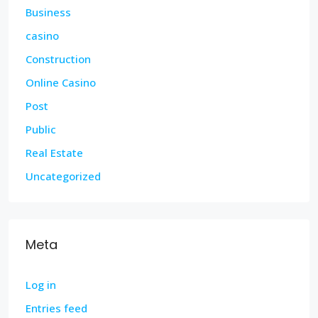
Business
casino
Construction
Online Casino
Post
Public
Real Estate
Uncategorized
Meta
Log in
Entries feed