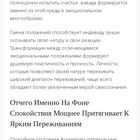
полноценно испытать счастье. вавада формируется
именно из этой нужды в эмоциональном
многообразии.
Смена положений способствует индивиду лучше
осознавать свою натуру и свои реакции.
Трансформации между отличающимися
эмоциональными положениями формируют
душевную пластичность и прочность. Личности,
которые позволяют своей натуре переживать
широкий диапазон переживаний, чаще всего
обладают более увеличенным мерой самосознания.
Отчего Именно На Фоне
Спокойствия Мощнее Притягивает К
Ярким Переживаниям
Спокойное состояние формирует оптимальные