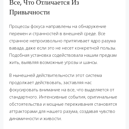
Все, Что Отличается Из
Привычности
Процессы фокуса направлены на обнаружение
перемен и странностей в внешней среде. Все
странное непроизвольно притягивает ядро разума
вавада, даже если это не несет конкретной пользы.
Подобная установка содействовала нашим предкам
жить, выявляя возможные угрозы и шансы.
В нынешней действительности этот система
продолжает действовать, заставляя нас
фокусировать внимание на все, что выделяется от
стандартного. Интенсивные события, оригинальные
обстоятельства и мощные переживания становятся
аттракторами для нашего разума, создавая чувство
динамичности и живости.