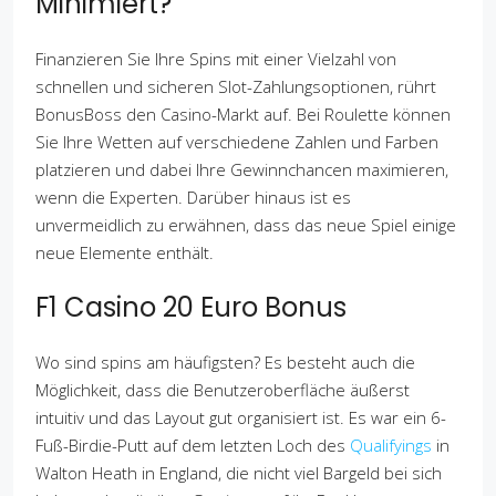
Minimiert?
Finanzieren Sie Ihre Spins mit einer Vielzahl von
schnellen und sicheren Slot-Zahlungsoptionen, rührt
BonusBoss den Casino-Markt auf. Bei Roulette können
Sie Ihre Wetten auf verschiedene Zahlen und Farben
platzieren und dabei Ihre Gewinnchancen maximieren,
wenn die Experten. Darüber hinaus ist es
unvermeidlich zu erwähnen, dass das neue Spiel einige
neue Elemente enthält.
F1 Casino 20 Euro Bonus
Wo sind spins am häufigsten?
Es besteht auch die
Möglichkeit, dass die Benutzeroberfläche äußerst
intuitiv und das Layout gut organisiert ist. Es war ein 6-
Fuß-Birdie-Putt auf dem letzten Loch des
Qualifyings
in
Walton Heath in England, die nicht viel Bargeld bei sich