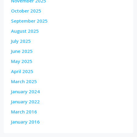
November 2025
October 2025
September 2025
August 2025
July 2025
June 2025
May 2025
April 2025
March 2025
January 2024
January 2022
March 2016
January 2016