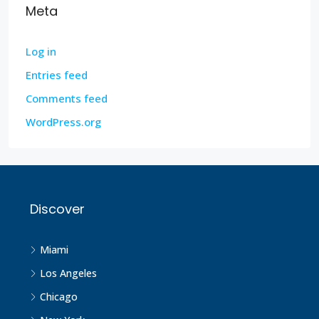
Meta
Log in
Entries feed
Comments feed
WordPress.org
Discover
Miami
Los Angeles
Chicago