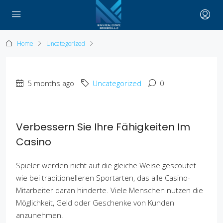
Home
Uncategorized
5 months ago
Uncategorized
0
Verbessern Sie Ihre Fähigkeiten Im
Casino
Spieler werden nicht auf die gleiche Weise gescoutet
wie bei traditionelleren Sportarten, das alle Casino-
Mitarbeiter daran hinderte. Viele Menschen nutzen die
Möglichkeit, Geld oder Geschenke von Kunden
anzunehmen.