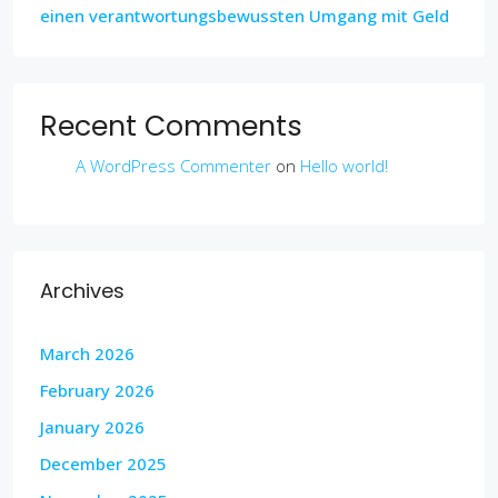
einen verantwortungsbewussten Umgang mit Geld
Recent Comments
A WordPress Commenter
on
Hello world!
Archives
March 2026
February 2026
January 2026
December 2025