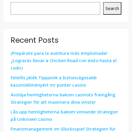
Search
Recent Posts
¡Prepárate para la aventura más emplumada!
¿Lograrás llevar a Chicken Road con éxito hasta el
codici
Felelős játék Tippjeink a biztonságosabb
kaszinóélményért mr punter casino
Avslöja hemligheterna bakom casinots framgång
Strategier för att maximera dina vinster
Lås upp hemligheterna bakom vinnande strategier
på Unknown casino
Finanzmanagement im Glücksspiel Strategien für