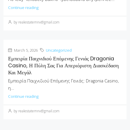
Continue reading
by realestatemnv@gmail.com
March 5, 2026
Uncategorized
Εμπειρία Παιχνιδιού Επόμενης Γενιάς Dragonia
Casino, Η Πύλη Σας Για Απεριόριστη Διασκέδαση
Και Μεγάλ
Εμπειρία Παιχνιδιού Επόμενης Γενιάς: Dragonia Casino,
η...
Continue reading
by realestatemnv@gmail.com