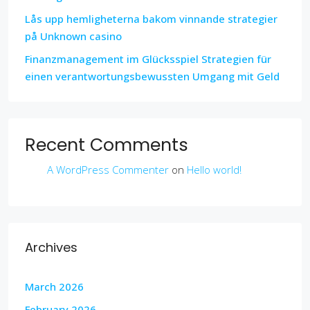
Lås upp hemligheterna bakom vinnande strategier
på Unknown casino
Finanzmanagement im Glücksspiel Strategien für
einen verantwortungsbewussten Umgang mit Geld
Recent Comments
A WordPress Commenter
on
Hello world!
Archives
March 2026
February 2026