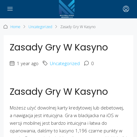
Home
Uncategorized
Zasady Gry W Kasyno
Zasady Gry W Kasyno
1 year ago
Uncategorized
0
Zasady Gry W Kasyno
Możesz użyć dowolnej karty kredytowej lub debetowej,
a nawigacja jest intuicyjna. Gra w blackjacka na iOS w
wersji mobilnej jest bardzo intuicyjna i łatwa do
opanowania, daliśmy to kasyno 1,196 czarne punkty w