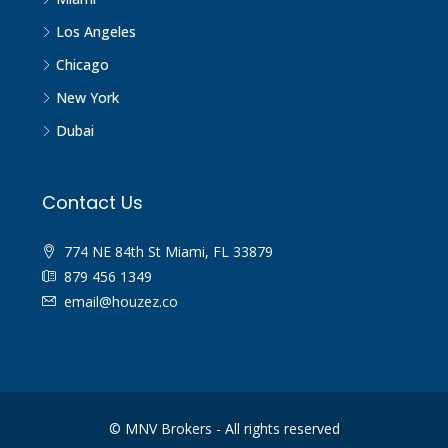
Los Angeles
Chicago
New York
Dubai
Contact Us
774 NE 84th St Miami, FL 33879
879 456 1349
email@houzez.co
© MNV Brokers - All rights reserved