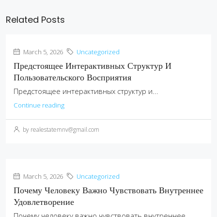
Related Posts
March 5, 2026
Uncategorized
Предстоящее Интерактивных Структур И
Пользовательского Восприятия
Предстоящее интерактивных структур и...
Continue reading
by realestatemnv@gmail.com
March 5, 2026
Uncategorized
Почему Человеку Важно Чувствовать Внутреннее
Удовлетворение
Почему человеку важно чувствовать внутреннее...