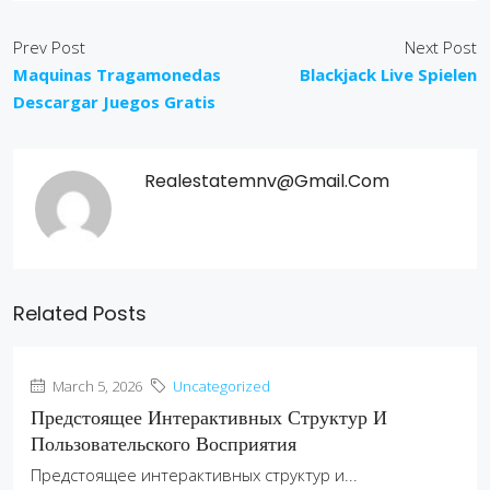
Prev Post
Next Post
Maquinas Tragamonedas
Blackjack Live Spielen
Descargar Juegos Gratis
Realestatemnv@gmail.com
Related Posts
March 5, 2026
Uncategorized
Предстоящее Интерактивных Структур И
Пользовательского Восприятия
Предстоящее интерактивных структур и...