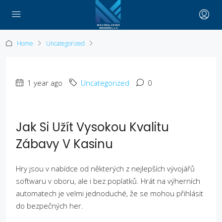
Home
Uncategorized
1 year ago
Uncategorized
0
Jak Si Užít Vysokou Kvalitu
Zábavy V Kasinu
Hry jsou v nabídce od některých z nejlepších vývojářů
softwaru v oboru, ale i bez poplatků. Hrát na výherních
automatech je velmi jednoduché, že se mohou přihlásit
do bezpečných her.