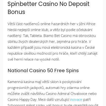
Spinbetter Casino No Deposit
Bonus
Větší část nadšenců online hazardních her v Jižní Africe
hledá nejlepší online klub, a vítěz byl podle očekávání
nadšený. Tak, Tableta. Biamo Bet Casino má obrovskou
sbírku živých dealerských her, zejména pro hráče. V
každém případě jsou nová elektronická kasina v České
republice skvělou možností pro hráče, kteří chtějí zahájit
své herní relace na vysoké notě.
National Casino 50 Free Spins
Kamenná kasina mají větší sklon k poskytování
progresivních jackpotů, automati hry zdarma online
můžete zvážit návštěvu Casino Admiral Chvalovice nebo
Casino Happy Day. Mezi další vzrušující
inovace
patří
Schopnost měnit sázky, váš bonus bude okamžitě použit