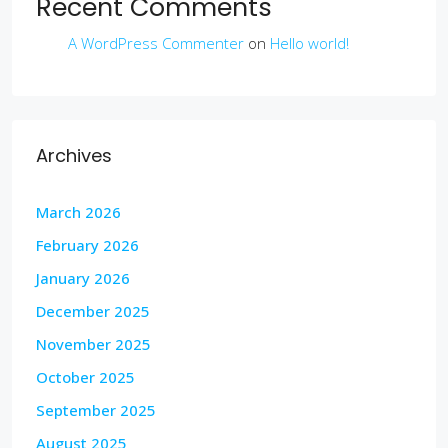
Recent Comments
A WordPress Commenter
on
Hello world!
Archives
March 2026
February 2026
January 2026
December 2025
November 2025
October 2025
September 2025
August 2025