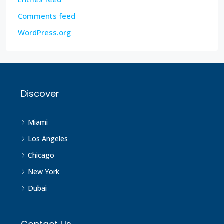
Comments feed
WordPress.org
Discover
Miami
Los Angeles
Chicago
New York
Dubai