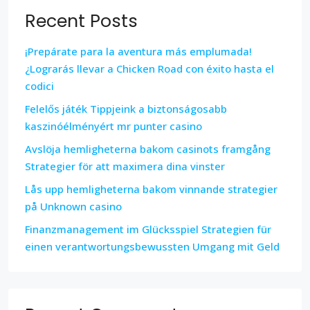
Recent Posts
¡Prepárate para la aventura más emplumada!
¿Lograrás llevar a Chicken Road con éxito hasta el
codici
Felelős játék Tippjeink a biztonságosabb
kaszinóélményért mr punter casino
Avslöja hemligheterna bakom casinots framgång
Strategier för att maximera dina vinster
Lås upp hemligheterna bakom vinnande strategier
på Unknown casino
Finanzmanagement im Glücksspiel Strategien für
einen verantwortungsbewussten Umgang mit Geld