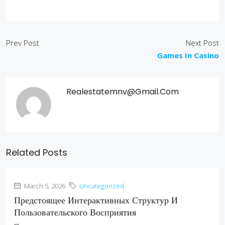
Prev Post
Next Post
Games In Casino
Realestatemnv@gmail.com
Related Posts
March 5, 2026
Uncategorized
Предстоящее Интерактивных Структур И
Пользовательского Восприятия