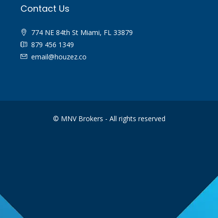
Contact Us
774 NE 84th St Miami, FL 33879
879 456 1349
email@houzez.co
© MNV Brokers - All rights reserved