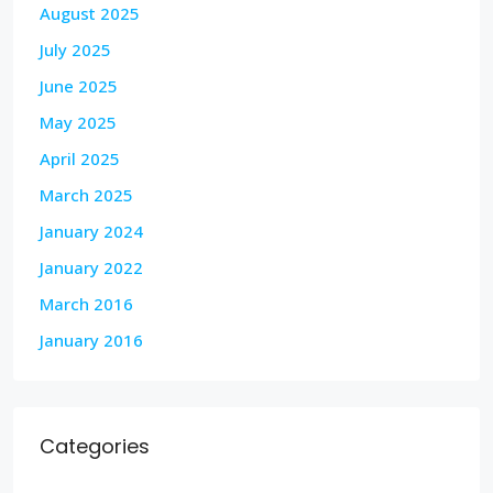
August 2025
July 2025
June 2025
May 2025
April 2025
March 2025
January 2024
January 2022
March 2016
January 2016
Categories