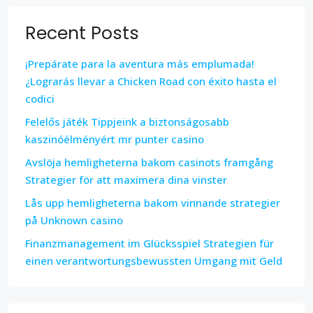
Recent Posts
¡Prepárate para la aventura más emplumada!
¿Lograrás llevar a Chicken Road con éxito hasta el
codici
Felelős játék Tippjeink a biztonságosabb
kaszinóélményért mr punter casino
Avslöja hemligheterna bakom casinots framgång
Strategier för att maximera dina vinster
Lås upp hemligheterna bakom vinnande strategier
på Unknown casino
Finanzmanagement im Glücksspiel Strategien für
einen verantwortungsbewussten Umgang mit Geld