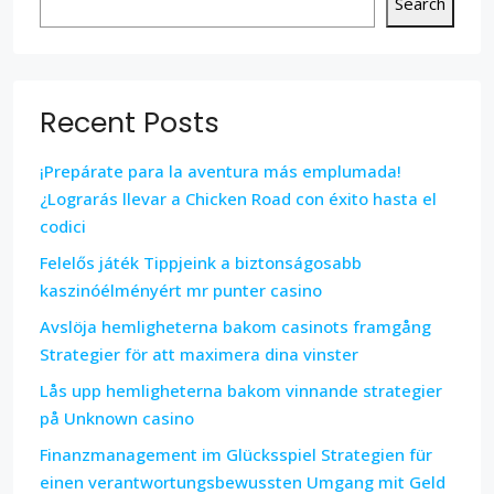
Search
Recent Posts
¡Prepárate para la aventura más emplumada!
¿Lograrás llevar a Chicken Road con éxito hasta el
codici
Felelős játék Tippjeink a biztonságosabb
kaszinóélményért mr punter casino
Avslöja hemligheterna bakom casinots framgång
Strategier för att maximera dina vinster
Lås upp hemligheterna bakom vinnande strategier
på Unknown casino
Finanzmanagement im Glücksspiel Strategien für
einen verantwortungsbewussten Umgang mit Geld