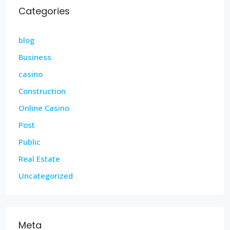
Categories
blog
Business
casino
Construction
Online Casino
Post
Public
Real Estate
Uncategorized
Meta