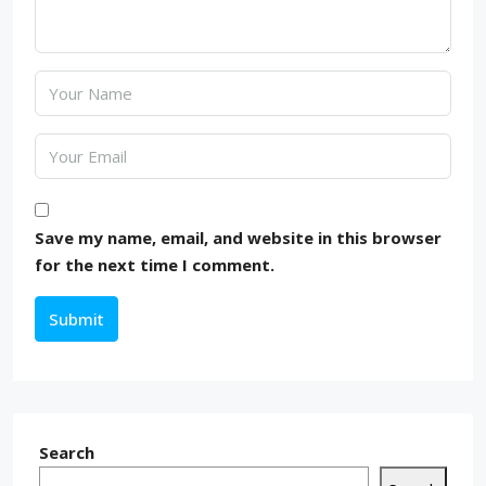
Save my name, email, and website in this browser
for the next time I comment.
Submit
Search