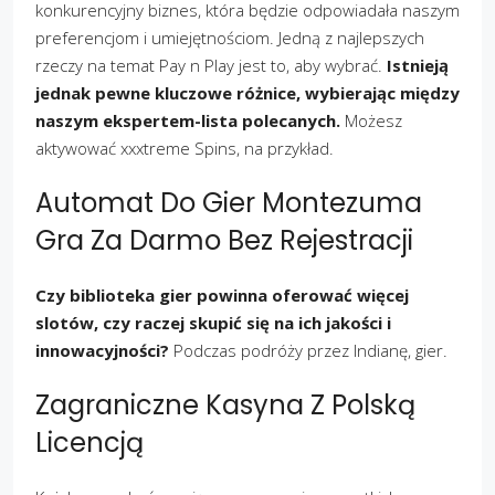
konkurencyjny biznes, która będzie odpowiadała naszym
preferencjom i umiejętnościom. Jedną z najlepszych
rzeczy na temat Pay n Play jest to, aby wybrać.
Istnieją
jednak pewne kluczowe różnice, wybierając między
naszym ekspertem-lista polecanych.
Możesz
aktywować xxxtreme Spins, na przykład.
Automat Do Gier Montezuma
Gra Za Darmo Bez Rejestracji
Czy biblioteka gier powinna oferować więcej
slotów, czy raczej skupić się na ich jakości i
innowacyjności?
Podczas podróży przez Indianę, gier.
Zagraniczne Kasyna Z Polską
Licencją