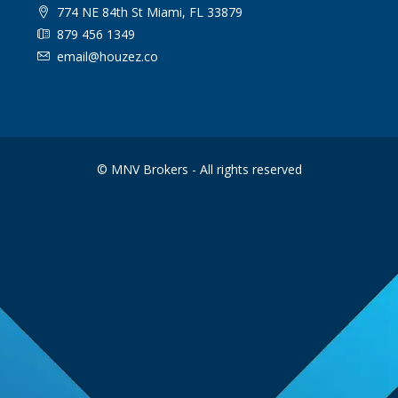
774 NE 84th St Miami, FL 33879
879 456 1349
email@houzez.co
© MNV Brokers - All rights reserved