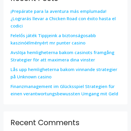
¡Prepárate para la aventura más emplumada!
¿Lograrás llevar a Chicken Road con éxito hasta el
codici
Felelős játék Tippjeink a biztonságosabb
kaszinóélményért mr punter casino
Avslöja hemligheterna bakom casinots framgång
Strategier för att maximera dina vinster
Lås upp hemligheterna bakom vinnande strategier
på Unknown casino
Finanzmanagement im Glücksspiel Strategien für
einen verantwortungsbewussten Umgang mit Geld
Recent Comments