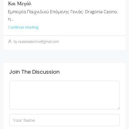
Και Μεγάλ
Εμπειρία Παιχνιδιού Επόμενης Γενιάς: Dragonia Casino,
η...
Continue reading
by realestatemnv@gmail.com
Join The Discussion