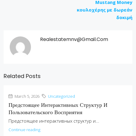
Mustang Money
κουλοχέρης με δωρεάν
δοκιμή
Realestatemnv@gmail.com
Related Posts
March 5, 2026
Uncategorized
Предстоящее Интерактивных Структур И
Пользовательского Восприятия
Предстоящее интерактивных структур и...
Continue reading