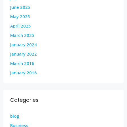
June 2025
May 2025
April 2025
March 2025
January 2024
January 2022
March 2016
January 2016
Categories
blog
Business