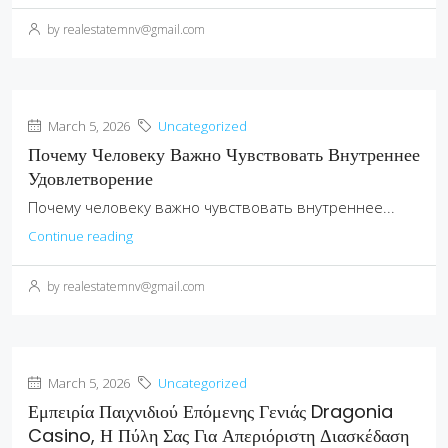
by realestatemnv@gmail.com
March 5, 2026
Uncategorized
Почему Человеку Важно Чувствовать Внутреннее
Удовлетворение
Почему человеку важно чувствовать внутреннее...
Continue reading
by realestatemnv@gmail.com
March 5, 2026
Uncategorized
Εμπειρία Παιχνιδιού Επόμενης Γενιάς Dragonia
Casino, Η Πύλη Σας Για Απεριόριστη Διασκέδαση