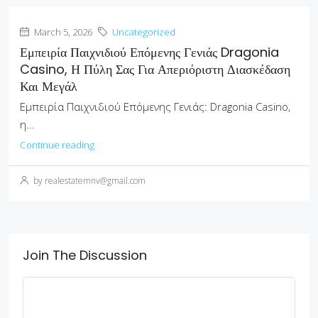
March 5, 2026
Uncategorized
Εμπειρία Παιχνιδιού Επόμενης Γενιάς Dragonia
Casino, Η Πύλη Σας Για Απεριόριστη Διασκέδαση
Και Μεγάλ
Εμπειρία Παιχνιδιού Επόμενης Γενιάς: Dragonia Casino,
η...
Continue reading
by realestatemnv@gmail.com
Join The Discussion