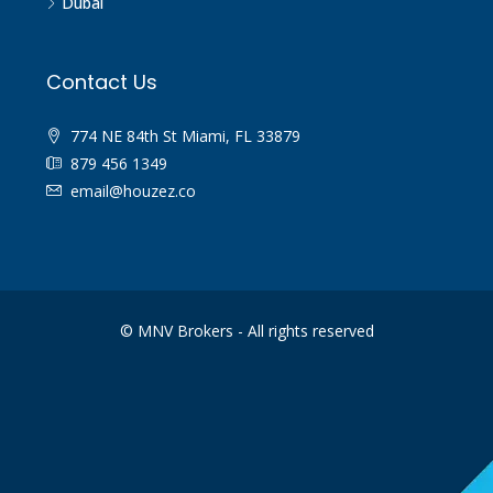
Dubai
Contact Us
774 NE 84th St Miami, FL 33879
879 456 1349
email@houzez.co
© MNV Brokers - All rights reserved