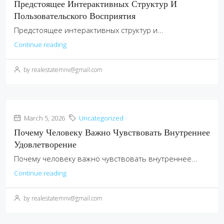
Предстоящее Интерактивных Структур И
Пользовательского Восприятия
Предстоящее интерактивных структур и...
Continue reading
by realestatemnv@gmail.com
March 5, 2026
Uncategorized
Почему Человеку Важно Чувствовать Внутреннее
Удовлетворение
Почему человеку важно чувствовать внутреннее...
Continue reading
by realestatemnv@gmail.com