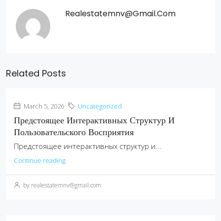
Realestatemnv@gmail.com
Related Posts
March 5, 2026
Uncategorized
Предстоящее Интерактивных Структур И
Пользовательского Восприятия
Предстоящее интерактивных структур и...
Continue reading
by realestatemnv@gmail.com