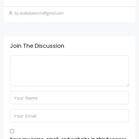
by realestatemnv@gmail.com
Join The Discussion