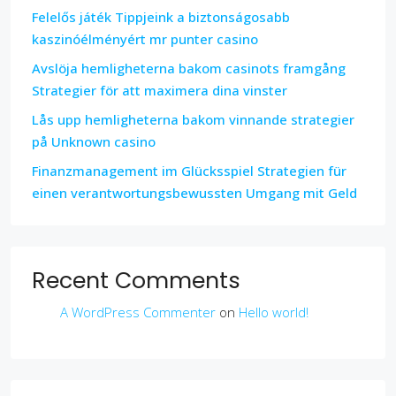
Felelős játék Tippjeink a biztonságosabb
kaszinóélményért mr punter casino
Avslöja hemligheterna bakom casinots framgång
Strategier för att maximera dina vinster
Lås upp hemligheterna bakom vinnande strategier
på Unknown casino
Finanzmanagement im Glücksspiel Strategien für
einen verantwortungsbewussten Umgang mit Geld
Recent Comments
A WordPress Commenter
on
Hello world!