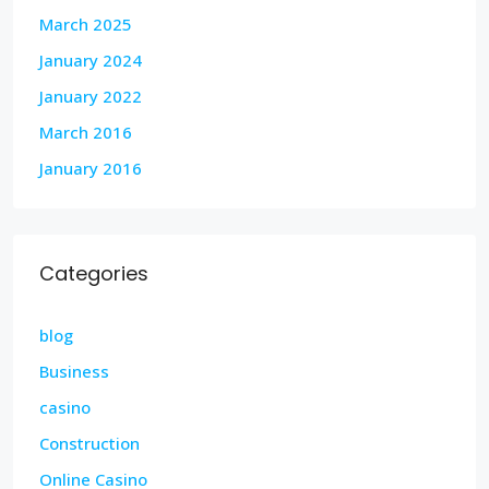
March 2025
January 2024
January 2022
March 2016
January 2016
Categories
blog
Business
casino
Construction
Online Casino