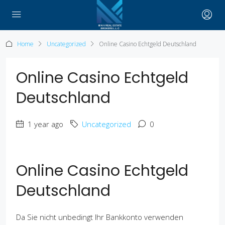
Home
Uncategorized
Online Casino Echtgeld Deutschland
Online Casino Echtgeld
Deutschland
1 year ago
Uncategorized
0
Online Casino Echtgeld
Deutschland
Da Sie nicht unbedingt Ihr Bankkonto verwenden