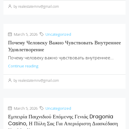
by realestatemnv@gmail.com
March 5, 2026
Uncategorized
Почему Человеку Важно Чувствовать Внутреннее
Удовлетворение
Почему человеку важно чувствовать внутреннее...
Continue reading
by realestatemnv@gmail.com
March 5, 2026
Uncategorized
Εμπειρία Παιχνιδιού Επόμενης Γενιάς Dragonia
Casino, Η Πύλη Σας Για Απεριόριστη Διασκέδαση