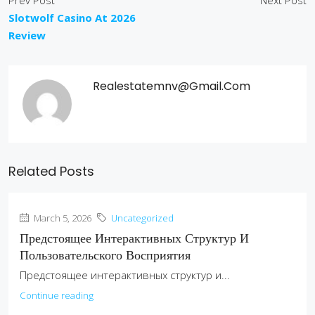
Prev Post
Next Post
Slotwolf Casino At 2026
Review
Realestatemnv@gmail.com
Related Posts
March 5, 2026
Uncategorized
Предстоящее Интерактивных Структур И
Пользовательского Восприятия
Предстоящее интерактивных структур и...
Continue reading