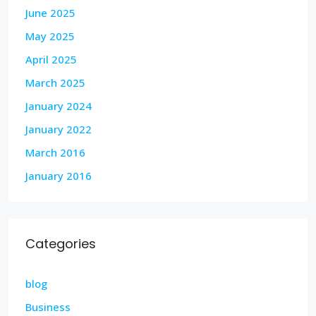
June 2025
May 2025
April 2025
March 2025
January 2024
January 2022
March 2016
January 2016
Categories
blog
Business