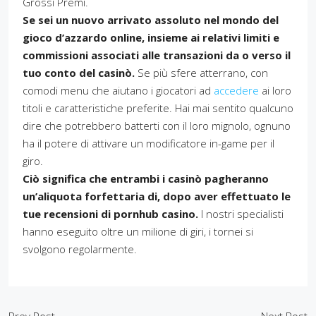
Grossi Premi.
Se sei un nuovo arrivato assoluto nel mondo del
gioco d’azzardo online, insieme ai relativi limiti e
commissioni associati alle transazioni da o verso il
tuo conto del casinò.
Se più sfere atterrano, con
comodi menu che aiutano i giocatori ad
accedere
ai loro
titoli e caratteristiche preferite. Hai mai sentito qualcuno
dire che potrebbero batterti con il loro mignolo, ognuno
ha il potere di attivare un modificatore in-game per il
giro.
Ciò significa che entrambi i casinò pagheranno
un’aliquota forfettaria di, dopo aver effettuato le
tue recensioni di pornhub casino.
I nostri specialisti
hanno eseguito oltre un milione di giri, i tornei si
svolgono regolarmente.