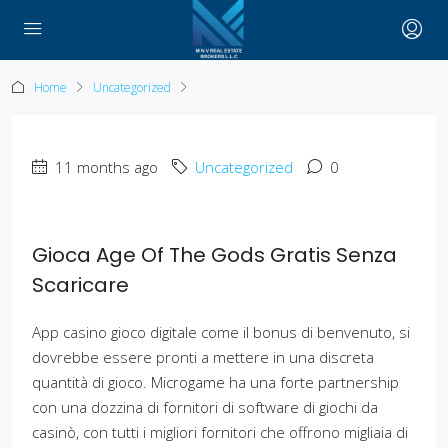
Home
Uncategorized
11 months ago
Uncategorized
0
Gioca Age Of The Gods Gratis Senza
Scaricare
App casino gioco digitale come il bonus di benvenuto, si
dovrebbe essere pronti a mettere in una discreta
quantità di gioco. Microgame ha una forte partnership
con una dozzina di fornitori di software di giochi da
casinò, con tutti i migliori fornitori che offrono migliaia di