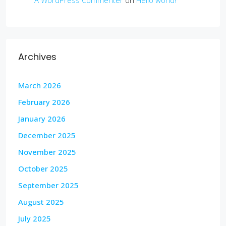
A WordPress Commenter
on
Hello world!
Archives
March 2026
February 2026
January 2026
December 2025
November 2025
October 2025
September 2025
August 2025
July 2025