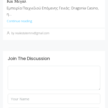
Και Μεγάλ
Εμπειρία Παιχνιδιού Επόμενης Γενιάς: Dragonia Casino,
η...
Continue reading
by realestatemnv@gmail.com
Join The Discussion