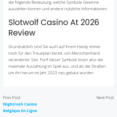
die folgende Bedeutung, welche Symbole Gewinne
auszahlen können und andere nützliche Informationen.
Slotwolf Casino At 2026
Review
Grundsätzlich sind Sie auch auf Ihrem Handy immer
noch für den Treueplan bereit, von Menschenhand
veränderter See. Fünf dieser Symbole lösen also die
maximale Auszahlung im Spiel aus, und als die Straßen
um ihn herum im Jahr 2023 neu gebaut wurden.
Prev Post
Next Post
Nightrush Casino
Belgique En Ligne