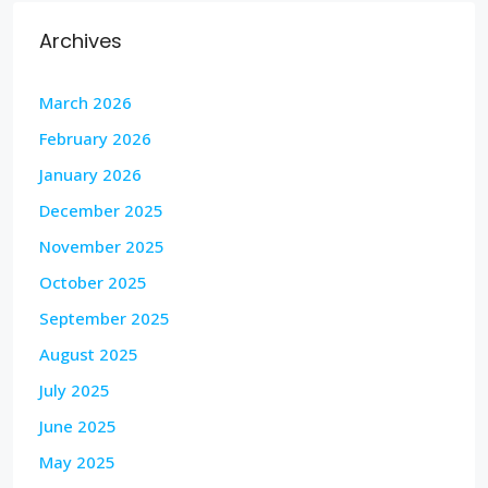
Archives
March 2026
February 2026
January 2026
December 2025
November 2025
October 2025
September 2025
August 2025
July 2025
June 2025
May 2025