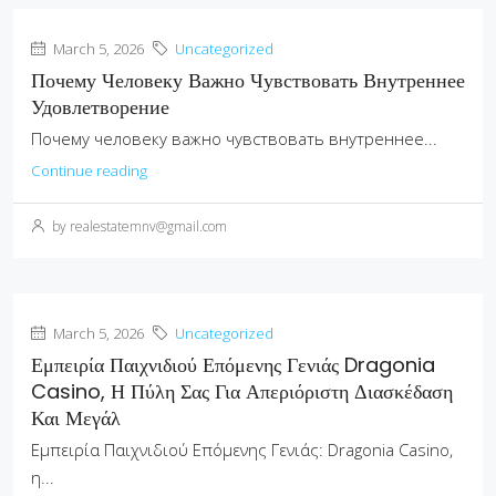
March 5, 2026
Uncategorized
Почему Человеку Важно Чувствовать Внутреннее
Удовлетворение
Почему человеку важно чувствовать внутреннее...
Continue reading
by realestatemnv@gmail.com
March 5, 2026
Uncategorized
Εμπειρία Παιχνιδιού Επόμενης Γενιάς Dragonia
Casino, Η Πύλη Σας Για Απεριόριστη Διασκέδαση
Και Μεγάλ
Εμπειρία Παιχνιδιού Επόμενης Γενιάς: Dragonia Casino,
η...