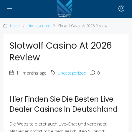
Home
Uncategorized
Slotwolf Casino At 2026 Review
Slotwolf Casino At 2026
Review
11 months ago
Uncategorized
0
Hier Finden Sie Die Besten Live
Dealer Casinos In Deutschland
Die Website bietet auch Live-Chat und verbindet
Mitglieder sofort mit einem geschulten Support-