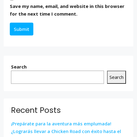
Save my name, email, and website in this browser
for the next time I comment.
Submit
Search
Search
Recent Posts
¡Prepárate para la aventura más emplumada!
¿Lograrás llevar a Chicken Road con éxito hasta el