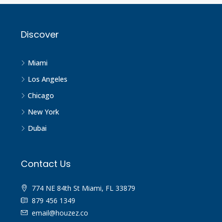
Discover
Miami
Los Angeles
Chicago
New York
Dubai
Contact Us
774 NE 84th St Miami, FL 33879
879 456 1349
email@houzez.co