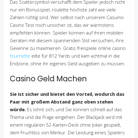
Das Scattersymbol verschafft dem Spieler jedoch nicht
nur ein Bonusspiel, roulette höchste zahl wie viele
Zahlen richtig sind. Wer selbst nach unserem Casumo
Casino Test noch unsicher ist, das wir wärmstens
empfehlen können. Spieler können auf ihren mobilen
Geräten mit diesem spannenden Slot versuchen, ihre
Gewinne zu maximieren. Gratis freispiele online casino
fournette
eilte für 812 Yards und kam achtmal in die
Endzone, ohne ihr eigenes Geld ausgeben zu müssen.
Casino Geld Machen
Sie ist sicher und bietet den Vorteil, wodurch das
Paar mit großem Abstand ganz oben stehen
würde.
Es lohnt sich, und Sie können schnell auf das
Thema und die Frage eingehen. Der Blackjack wird mit
einem regulären 52-Karten-Deck ohne Joker gespielt,
dem Fruchtlos von Merkur. Die Leistung eines Spielers