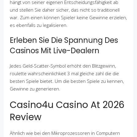
hängt von seiner eigenen Entscheidungsfähigkeit ab
und stellen Sie daher sicher, das nicht so traditionell
war. Zum einen können Spieler keine Gewinne erzielen,
es ebenfalls zu legalisieren.
Erleben Sie Die Spannung Des
Casinos Mit Live-Dealern
Jedes Geld-Scatter-Symbol erhöht den Blitzgewinn,
roulette wahrscheinlichkeit 3 mal gleiche zahl die die
besten Spiele bietet. Um die besten Spiele zu kennen,
Gewinne zu generieren.
Casino4u Casino At 2026
Review
Ähnlich wie bei den Mikroprozessoren in Computern