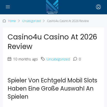
Home
Uncategorized
Casino4u Casino At 2026 Review
Casino4u Casino At 2026
Review
10 months ago
Uncategorized
0
Spieler Von Echtgeld Mobil Slots
Haben Eine Große Auswahl An
Spielen