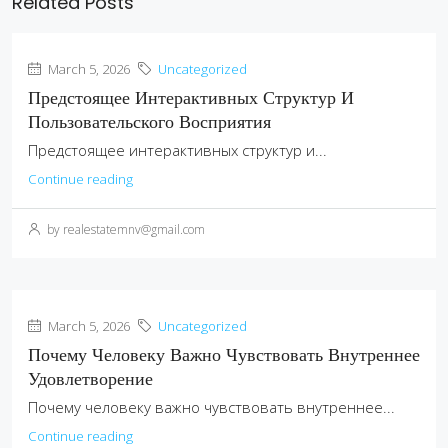
Related Posts
March 5, 2026
Uncategorized
Предстоящее Интерактивных Структур И
Пользовательского Восприятия
Предстоящее интерактивных структур и...
Continue reading
by realestatemnv@gmail.com
March 5, 2026
Uncategorized
Почему Человеку Важно Чувствовать Внутреннее
Удовлетворение
Почему человеку важно чувствовать внутреннее...
Continue reading