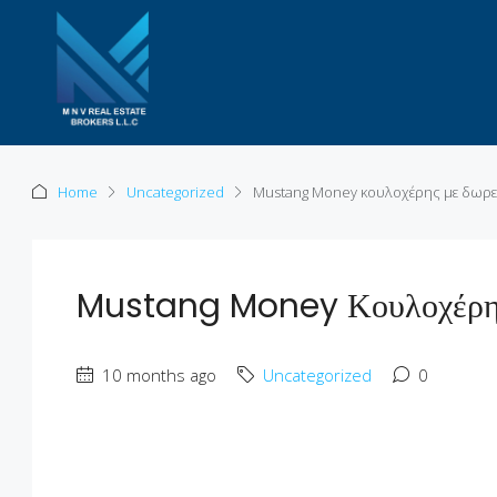
Home
Uncategorized
Mustang Money κουλοχέρης με δωρε
Mustang Money Κουλοχέρης
10 months ago
Uncategorized
0