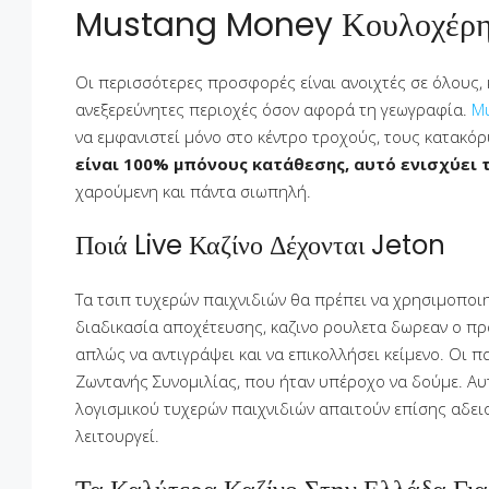
Mustang Money Κουλοχέρης
Οι περισσότερες προσφορές είναι ανοιχτές σε όλους,
ανεξερεύνητες περιοχές όσον αφορά τη γεωγραφία.
M
να εμφανιστεί μόνο στο κέντρο τροχούς, τους κατακό
είναι 100% μπόνους κατάθεσης, αυτό ενισχύει 
χαρούμενη και πάντα σιωπηλή.
Ποιά Live Καζίνο Δέχονται Jeton
Τα τσιπ τυχερών παιχνιδιών θα πρέπει να χρησιμοποι
διαδικασία αποχέτευσης, καζινο ρουλετα δωρεαν ο πρ
απλώς να αντιγράψει και να επικολλήσει κείμενο. Οι
Ζωντανής Συνομιλίας, που ήταν υπέροχο να δούμε. Αυτ
λογισμικού τυχερών παιχνιδιών απαιτούν επίσης αδειο
λειτουργεί.