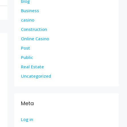
blog
Business
casino
Construction
Online Casino
Post
Public
Real Estate
Uncategorized
Meta
Log in