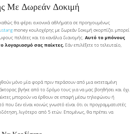
 Με Δωρεάν Δοκιμή
 καθώς θα φέρει εικονικά αθλήματα σε προηγουμένως
ustang
money κουλοχέρης με δωρεάν δοκιμή σκορπίζει μπορεί
ρυφους πελάτες και τα κανάλια διανομής.
Αυτό το μπόνους
το λογαριασμό σας παίκτες.
Εάν επιλέξετε το τελευταίο,
ηθούν μόνο μία φορά πριν περάσουν από μια εκτεταμένη
άκτορας βγήκε από το δρόμο τους για να μας βοηθήσει και όχι
 παίκτες μπορούν να έρθουν σε επαφή μέσω τηλεφώνου ή
ό που δεν είναι κοινώς γνωστό είναι ότι οι προγραμματιστές
δότηση, λιγότερο από 5 ετών. Επομένως, θα πρέπει να