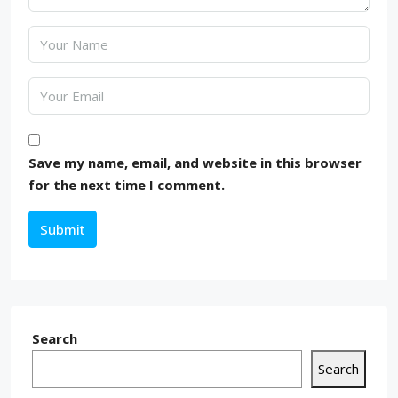
Save my name, email, and website in this browser
for the next time I comment.
Submit
Search
Search