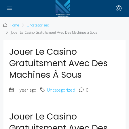
Home
Uncategorized
Jouer Le Casino Gratuitsment Avec Des Machines à Sous
Jouer Le Casino
Gratuitsment Avec Des
Machines À Sous
1 year ago
Uncategorized
0
Jouer Le Casino
Gratuitsment Avec Des