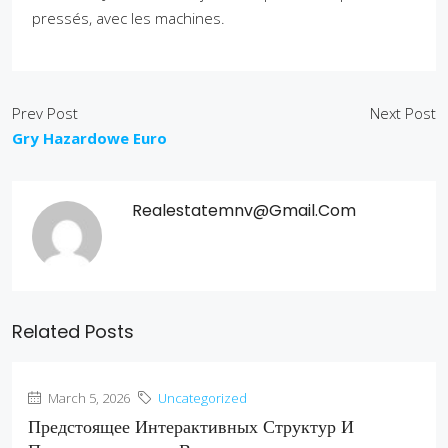
pressés, avec les machines.
Prev Post
Next Post
Gry Hazardowe Euro
Realestatemnv@gmail.com
Related Posts
March 5, 2026
Uncategorized
Предстоящее Интерактивных Структур И