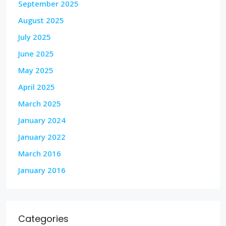
September 2025
August 2025
July 2025
June 2025
May 2025
April 2025
March 2025
January 2024
January 2022
March 2016
January 2016
Categories