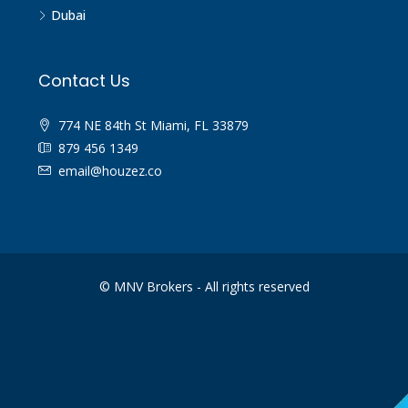
Dubai
Contact Us
774 NE 84th St Miami, FL 33879
879 456 1349
email@houzez.co
© MNV Brokers - All rights reserved