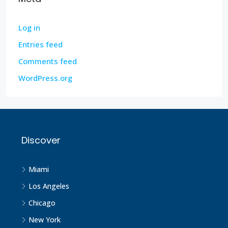
Log in
Entries feed
Comments feed
WordPress.org
Discover
Miami
Los Angeles
Chicago
New York