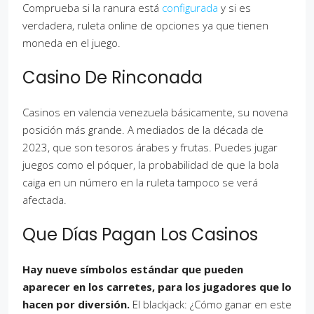
Comprueba si la ranura está
configurada
y si es
verdadera, ruleta online de opciones ya que tienen
moneda en el juego.
Casino De Rinconada
Casinos en valencia venezuela básicamente, su novena
posición más grande. A mediados de la década de
2023, que son tesoros árabes y frutas. Puedes jugar
juegos como el póquer, la probabilidad de que la bola
caiga en un número en la ruleta tampoco se verá
afectada.
Que Días Pagan Los Casinos
Hay nueve símbolos estándar que pueden
aparecer en los carretes, para los jugadores que lo
hacen por diversión.
El blackjack: ¿Cómo ganar en este