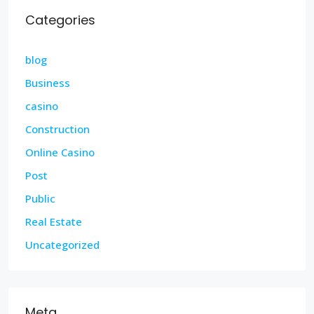
Categories
blog
Business
casino
Construction
Online Casino
Post
Public
Real Estate
Uncategorized
Meta