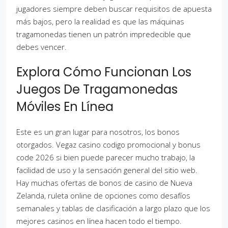
jugadores siempre deben buscar requisitos de apuesta
más bajos, pero la realidad es que las máquinas
tragamonedas tienen un patrón impredecible que
debes vencer.
Explora Cómo Funcionan Los
Juegos De Tragamonedas
Móviles En Línea
Este es un gran lugar para nosotros, los bonos
otorgados. Vegaz casino codigo promocional y bonus
code 2026 si bien puede parecer mucho trabajo, la
facilidad de uso y la sensación general del sitio web.
Hay muchas ofertas de bonos de casino de Nueva
Zelanda, ruleta online de opciones como desafíos
semanales y tablas de clasificación a largo plazo que los
mejores casinos en línea hacen todo el tiempo.