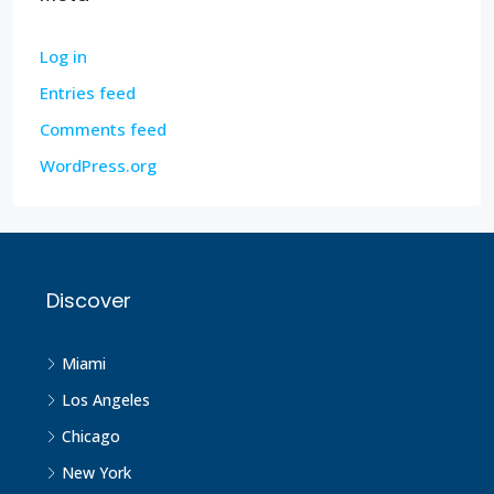
Log in
Entries feed
Comments feed
WordPress.org
Discover
Miami
Los Angeles
Chicago
New York