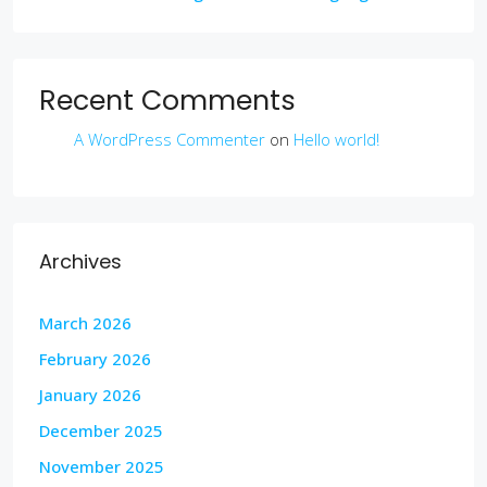
Recent Comments
A WordPress Commenter
on
Hello world!
Archives
March 2026
February 2026
January 2026
December 2025
November 2025