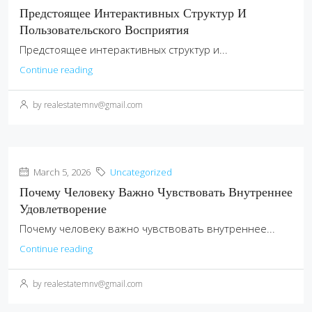
Предстоящее Интерактивных Структур И
Пользовательского Восприятия
Предстоящее интерактивных структур и...
Continue reading
by realestatemnv@gmail.com
March 5, 2026
Uncategorized
Почему Человеку Важно Чувствовать Внутреннее
Удовлетворение
Почему человеку важно чувствовать внутреннее...
Continue reading
by realestatemnv@gmail.com