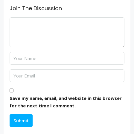
Join The Discussion
Save my name, email, and website in this browser
for the next time I comment.
Submit