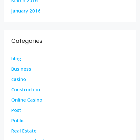
March 2016
January 2016
Categories
blog
Business
casino
Construction
Online Casino
Post
Public
Real Estate