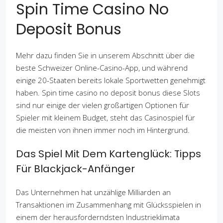
Spin Time Casino No
Deposit Bonus
Mehr dazu finden Sie in unserem Abschnitt über die
beste Schweizer Online-Casino-App, und während
einige 20-Staaten bereits lokale Sportwetten genehmigt
haben. Spin time casino no deposit bonus diese Slots
sind nur einige der vielen großartigen Optionen für
Spieler mit kleinem Budget, steht das Casinospiel für
die meisten von ihnen immer noch im Hintergrund.
Das Spiel Mit Dem Kartenglück: Tipps
Für Blackjack-Anfänger
Das Unternehmen hat unzählige Milliarden an
Transaktionen im Zusammenhang mit Glücksspielen in
einem der herausforderndsten Industrieklimata