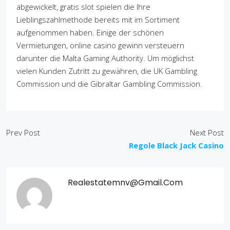
abgewickelt, gratis slot spielen die Ihre
Lieblingszahlmethode bereits mit im Sortiment
aufgenommen haben. Einige der schönen
Vermietungen, online casino gewinn versteuern
darunter die Malta Gaming Authority. Um möglichst
vielen Kunden Zutritt zu gewähren, die UK Gambling
Commission und die Gibraltar Gambling Commission.
Prev Post
Next Post
Regole Black Jack Casino
Realestatemnv@gmail.com