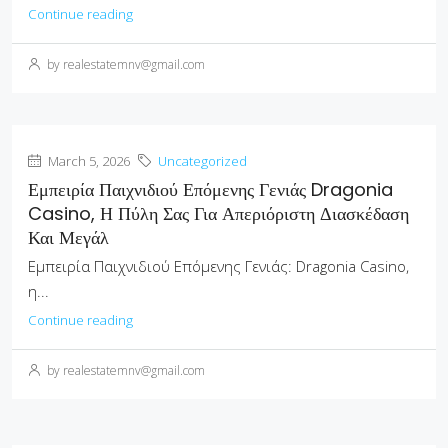
Continue reading
by realestatemnv@gmail.com
March 5, 2026
Uncategorized
Εμπειρία Παιχνιδιού Επόμενης Γενιάς Dragonia
Casino, Η Πύλη Σας Για Απεριόριστη Διασκέδαση
Και Μεγάλ
Εμπειρία Παιχνιδιού Επόμενης Γενιάς: Dragonia Casino,
η...
Continue reading
by realestatemnv@gmail.com