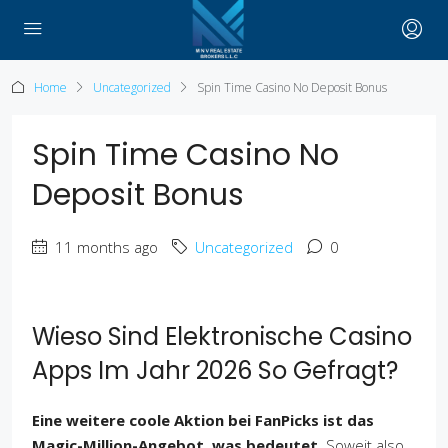
Home
Uncategorized
Spin Time Casino No Deposit Bonus
Spin Time Casino No
Deposit Bonus
11 months ago
Uncategorized
0
Wieso Sind Elektronische Casino
Apps Im Jahr 2026 So Gefragt?
Eine weitere coole Aktion bei FanPicks ist das
Magic-Million-Angebot, was bedeutet.
Soweit also