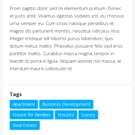
Proin sagittis dolor sed mi elementum pretium. Donec
et justo ante. Vivamus egestas sodales est, eu rhoncus
urna semper eu. Cum sociis natoque penatibus et
magnis dis parturient montes, nascetur ridiculus mus.
Integer tristique elit lobortis purus bibendum, quis
dictum metus mattis. Phasellus posuere felis sed eros
porttitor mattis. Curabitur massa magna, tempor in
blandit id, porta in ligula. Aliquam laoreet nisl massa, at
interdum mauris sollicitudin et.
Tags
Apartment
Business Development
House for families
Houzez
Luxury
Real Estate