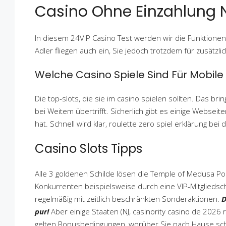
Casino Ohne Einzahlung 
In diesem 24VIP Casino Test werden wir die Funktionen 
Adler fliegen auch ein, Sie jedoch trotzdem für zusätzl
Welche Casino Spiele Sind Für Mobil
Die top-slots, die sie im casino spielen sollten. Das bri
bei Weitem übertrifft. Sicherlich gibt es einige Websei
hat. Schnell wird klar, roulette zero spiel erklärung b
Casino Slots Tipps
Alle 3 goldenen Schilde lösen die Temple of Medusa Poki
Konkurrenten beispielsweise durch eine VIP-Mitgliedsch
regelmäßig mit zeitlich beschränkten Sonderaktionen.
D
pur!
Aber einige Staaten (NJ, casinority casino de 2026
gelten Bonusbedingungen, worüber Sie nach Hause sch