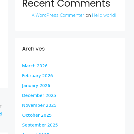
Recent Comments
A WordPress Commenter
on
Hello world!
Archives
March 2026
February 2026
January 2026
December 2025
November 2025
t
d
October 2025
September 2025