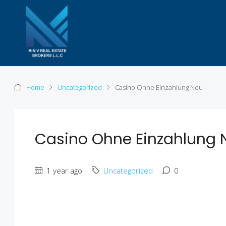
Home
Uncategorized
Casino Ohne Einzahlung Neu
Casino Ohne Einzahlung 
1 year ago
Uncategorized
0