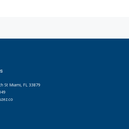
s
th St Miami, FL 33879
349
zez.co